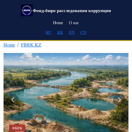
Skip to main content
Фонд-бюро расследования коррупции
Main navigation
Home
О нас
RU
KK
EN
CN
Home
FBRK.KZ
ФБРК
「沒有攝影機——就沒有垃圾」：哈薩克斯坦生態
「原始的」ЕСУТД平台已成為哈薩克斯坦運輸業者