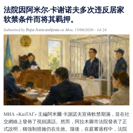
法院因阿米尔·卡谢诺夫多次违反居家
软禁条件而将其羁押。
Submitted by
Вера Александрова
on
Mon, 15/06/2026 - 14:24
МИА «КазТАГ» 主編阿米爾·卡謝諾夫宣佈軟禁期滿，並在社
交網絡上發佈了視頻講話。然而，阿拉木圖市法院發表了正
式說明，稱強制措施仍在生效。隨後，在庭審過程中，法院