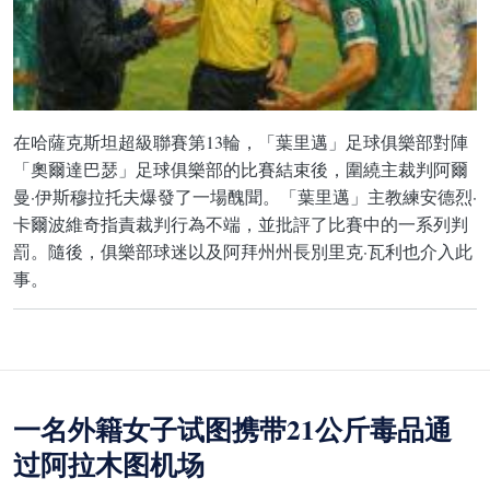
在哈薩克斯坦超級聯賽第13輪，「葉里邁」足球俱樂部對陣
「奧爾達巴瑟」足球俱樂部的比賽結束後，圍繞主裁判阿爾
曼·伊斯穆拉托夫爆發了一場醜聞。「葉里邁」主教練安德烈·
卡爾波維奇指責裁判行為不端，並批評了比賽中的一系列判
罰。隨後，俱樂部球迷以及阿拜州州長別里克·瓦利也介入此
事。
一名外籍女子试图携带21公斤毒品通
过阿拉木图机场