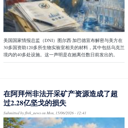
美国国家情报总监（DNI）图尔西·加巴德宣布解密与美方在
30多国资助120多所生物实验室相关的材料，其中包括乌克兰
境内的40多处设施。这一声明是在她离任数日前发出的。
在阿拜州非法开采矿产资源造成了超
过2.28亿坚戈的损失
Submitted by
fbrk_news
on
Mon, 15/06/2026 - 12:41