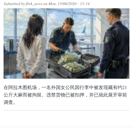
Submitted by
fbrk_news
on
Mon, 15/06/2026 - 15:14
在阿拉木图机场，一名外国女公民因行李中被发现藏有约21
公斤大麻而被拘留。违禁货物已被扣押，并已就此展开审前
调查。