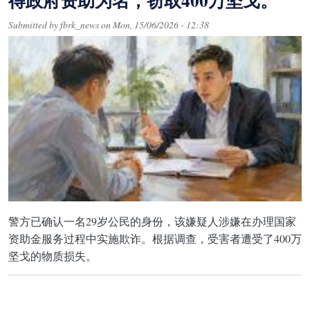
得政府资助为名，窃取400万坚戈。
Submitted by
fbrk_news
on
Mon, 15/06/2026 - 12:38
警方已确认一名29岁公民的身份，该嫌疑人涉嫌在办理国家
资助金服务过程中实施欺诈。根据调查，受害者遭受了400万
坚戈的物质损失。