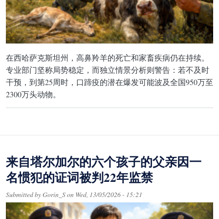
在西哈萨克斯坦州，高鼻羚羊的死亡和家畜疾病仍在持续。
专业部门坚称局势稳定，而独立情景分析则警告：若不及时
干预，到第25周时，口蹄疫的潜在爆发可能波及全国950万至
2300万头动物。
来自塔尔加尔的六个孩子的父亲因一
名惯犯的证词被判22年监禁
Submitted by
Gorin_S
on
Wed, 13/05/2026 - 15:21