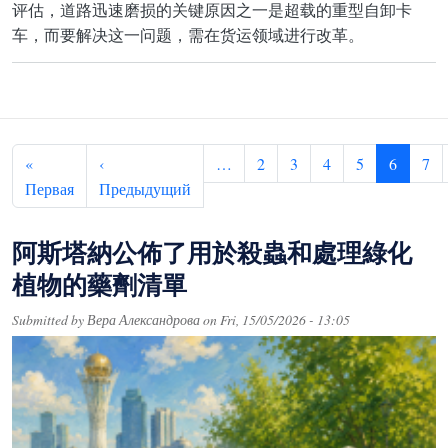
评估，道路迅速磨损的关键原因之一是超载的重型自卸卡
车，而要解决这一问题，需在货运领域进行改革。
Pagination
«
‹
…
2
3
4
5
6
7
First page
Previous page
Первая
Предыдущий
阿斯塔納公佈了用於殺蟲和處理綠化
植物的藥劑清單
Submitted by
Вера Александрова
on
Fri, 15/05/2026 - 13:05