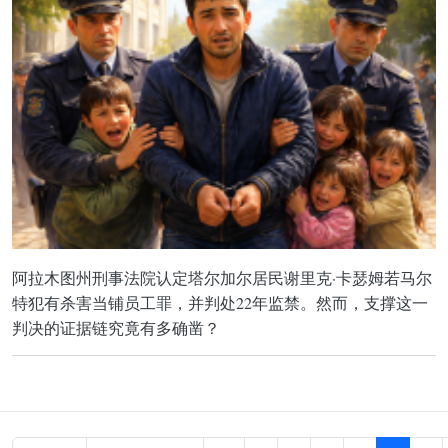
阿拉木图州刑事法院认定塔尔加尔居民谢里克·卡瑟姆若马尔
特犯有杀害当铺员工罪，并判处22年监禁。然而，支撑这一
判决的证据链究竟有多确凿？