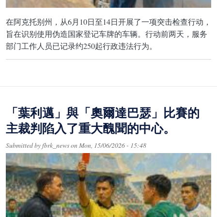
在阿克托别州，从6月10日至14日开展了一项突击检查行动，
旨在识别使用伪造国家登记车牌的车辆。行动前两天，服务
部门工作人员已记录约250起行政违法行为。
「葉利邁」與「奧爾達巴瑟」比賽的
主裁判陷入了重大醜聞的中心。
Submitted by
fbrk_news
on
Mon, 15/06/2026 - 15:48