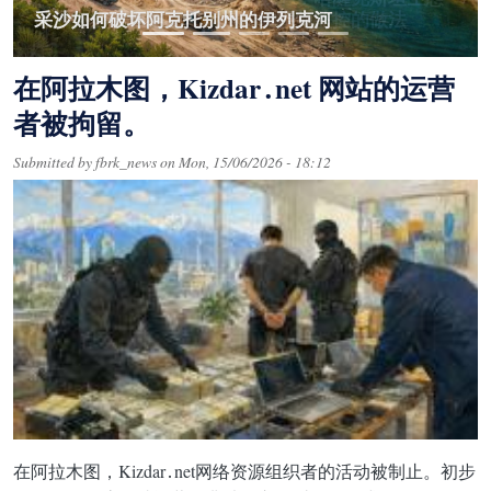
采沙如何破坏阿克托别州的伊列克河
部如何解釋拒絕在垃圾場安裝視頻監控的做法
的強制性要求
巴拉耶夫中心已纳入各部委的监控范围
哈薩克斯坦識別危險疾病的困難
在阿拉木图，Kizdar․net 网站的运营
者被拘留。
Submitted by
fbrk_news
on
Mon, 15/06/2026 - 18:12
在阿拉木图，Kizdar․net网络资源组织者的活动被制止。初步