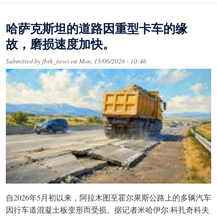
哈萨克斯坦的道路因重型卡车的缘
故，磨损速度加快。
Submitted by
fbrk_news
on
Mon, 15/06/2026 - 10:46
自2026年5月初以来，阿拉木图至霍尔果斯公路上的多辆汽车
因行车道混凝土板变形而受损。据记者米哈伊尔·科扎奇科夫