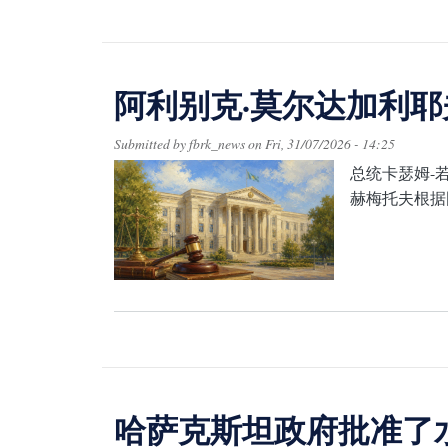
阿利别克·莫尔达加利
Submitted by
fbrk_news
on
Fri, 31/07/2026 - 14:25
总统卡瑟姆-
赫梅托夫根据
哈萨克斯坦政府批准了