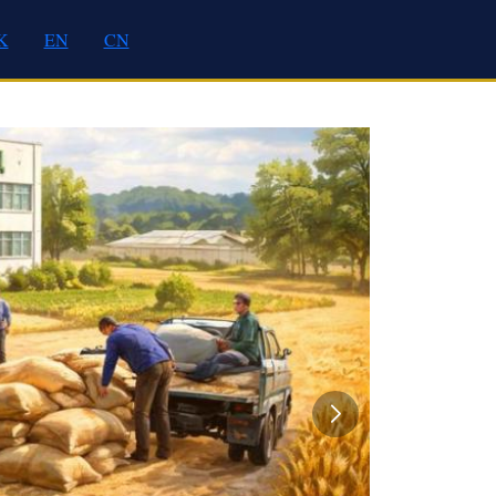
K
EN
CN