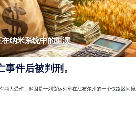
正在纳米系统中的重演
精消费与谋杀案之间的关联
利斯卡娅案：为何亲属要求重新定性指控
蹄疫菌株的威胁
行网络背后是谁
亡事件后被判刑。
有两人受伤，起因是一列货运列车在江布尔州的一个铁路区间撞