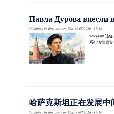
Павла Дурова внесли в
Submitted by
fbrk_news
on
Thu, 30/07/2026 - 17:32
Telegr
系列法律限制
哈萨克斯坦正在发展中
Submitted by
fbrk_news
on
Thu, 30/07/2026 - 17:10