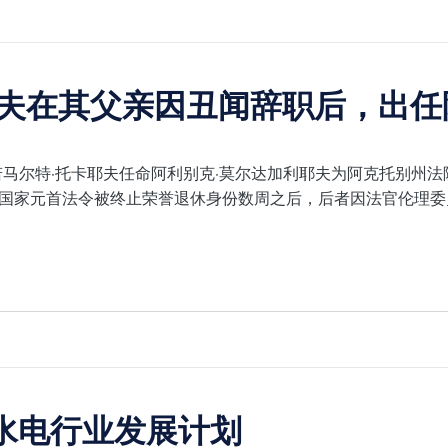
耶夫在其父亲因丑闻辞职后，出
若马尔特·托卡耶夫任命阿利别克·莫尔达加利耶夫为阿克托别州
国家元首法令被终止荣誉退休身份数周之后，后者因法官伦理委
水电行业发展计划