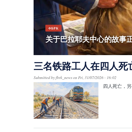
ФБРК
ФБРК
关于巴拉耶夫中心的故事
哈萨克斯坦各地区发现酒
舒钦斯克市的阿谢姆·沙别
粮农组织确认亚洲新型口
在哈萨克斯坦最大的典当
三名铁路工人在四人死
Submitted by
fbrk_news
on
Fri, 31/07/2026 - 16:02
四人死亡，另