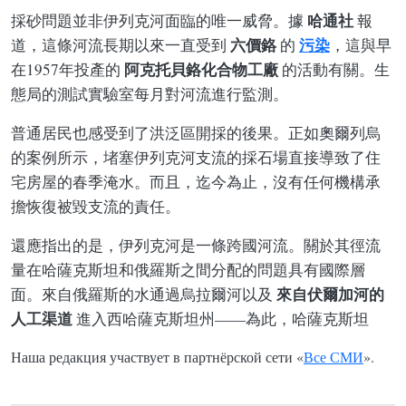
哈通社
採砂問題並非伊列克河面臨的唯一威脅。據
報
六價鉻
污染
道，這條河流長期以來一直受到
的
，這與早
阿克托貝鉻化合物工廠
在1957年投產的
的活動有關。生
態局的測試實驗室每月對河流進行監測。
普通居民也感受到了洪泛區開採的後果。正如奧爾列烏
的案例所示，堵塞伊列克河支流的採石場直接導致了住
宅房屋的春季淹水。而且，迄今為止，沒有任何機構承
擔恢復被毀支流的責任。
還應指出的是，伊列克河是一條跨國河流。關於其徑流
量在哈薩克斯坦和俄羅斯之間分配的問題具有國際層
來自伏爾加河的
面。來自俄羅斯的水通過烏拉爾河以及
人工渠道
進入西哈薩克斯坦州——為此，哈薩克斯坦
Наша редакция участвует в партнёрской сети «
Все СМИ
».