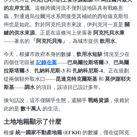
的左岸支流
。這條跨國河流不僅對該地區具有戰略意
義，對通過烏拉爾河水系間接受其補給的西哈薩克斯坦
關
州也是如此。對於阿克托貝市來說，伊列克河一直是
鍵的供水來源
阿克托貝水庫
。正是在這條河上坐落著
「阿克托貝海」
飲用水
——著名的
，為城市提供
。
飲用水短缺
今天，根據市政府本身的數據，
情況至少在
記錄在案
巴烏爾拉斯塔爾-3
巴烏爾
四個住宅區被
——
、
拉斯塔爾-5
扎納科尼斯-3
扎納科尼斯-4
、
和
。正在規劃
昆達克特克爾斯基
莫伊謝耶夫
從兩個額外取水口——
和
斯基
調水
——
的項目，該項目已設計多年。
戰略資源
換句話說，這不僅關乎生態，還關乎
，依賴於
數十萬人
此的是
的生活。
土地地籍顯示了什麼
統一國家不動產地籍 (ЕГКН)
根據
的數據，僅在從阿克