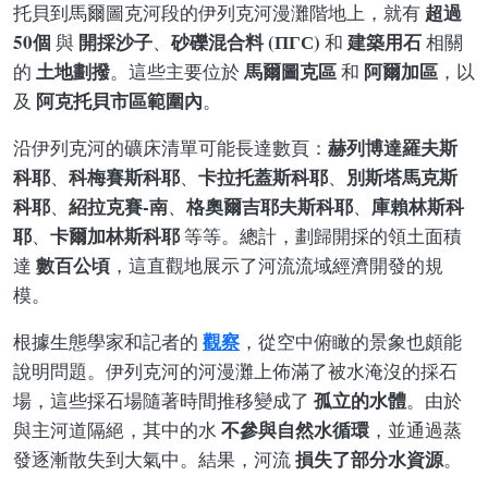
超過
托貝到馬爾圖克河段的伊列克河漫灘階地上，就有
50個
開採沙子
砂礫混合料 (ПГС)
建築用石
與
、
和
相關
土地劃撥
馬爾圖克區
阿爾加區
的
。這些主要位於
和
，以
阿克托貝市區範圍內
及
。
赫列博達羅夫斯
沿伊列克河的礦床清單可能長達數頁：
科耶
科梅賽斯科耶
卡拉托蓋斯科耶
別斯塔馬克斯
、
、
、
科耶
紹拉克賽-南
格奧爾吉耶夫斯科耶
庫賴林斯科
、
、
、
耶
卡爾加林斯科耶
、
等等。總計，劃歸開採的領土面積
數百公頃
達
，這直觀地展示了河流流域經濟開發的規
模。
觀察
根據生態學家和記者的
，從空中俯瞰的景象也頗能
說明問題。伊列克河的河漫灘上佈滿了被水淹沒的採石
孤立的水體
場，這些採石場隨著時間推移變成了
。由於
不參與自然水循環
與主河道隔絕，其中的水
，並通過蒸
損失了部分水資源
發逐漸散失到大氣中。結果，河流
。