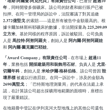
「塔斯·阿爾曼·阿克托貝」有限責任公司
超過10
- 已運營
年
，同時開發多個礦床。該公司的財產和銀行賬戶已被
扣押。在同一管理局的訴訟中，法院審議了對其追繳
2.372億堅戈
的索賠——這是所有被告中金額最高的。根
225,209.09
據卡爾加林斯科耶礦床的數據，非法開採量為
立方米
。基於同樣的程序原因，訴訟被駁回。公司負責
馬拉特·阿努阿羅夫
阿內爾·阿努阿羅娃
人是
，創始人是
阿內爾·圖克圖巴耶娃
和
。
「Award Company」有限責任公司
超過11
- 在市場上
年
開採建築用和裝飾用石材
尤里·
，業務包括
。負責人是
切爾年科
米哈伊爾·格林伯格
毀
，創始人是
。該公司曾因
壞界標
被處以行政罰款。在同一訴訟中，涉及的金額為
2690萬堅戈
；「巴特斯地理測量局」的代表在法庭上承
認，在計算該公司超出採礦用地範圍的面積時，座標出
現了嚴重錯誤。
在地籍冊中登記在伊列克河大型地塊上的其他公司還包