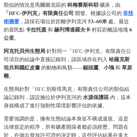
科梅賽斯科耶
類似的情況是馬爾圖克區的
礦床，由
「ПГС-伊列克」有限責任公司
非技
開發。根據該公司的
術摘要
53–60米
，該採石場位於距離伊列克河
處。最近
卡拉托蓋
赫列博達羅夫卡
6
的居民點
和
村莊距離該地塊
公里
。
阿克托貝州生態局
針對同一「ПГС-伊列克」有限責任公
哈薩克斯
司項目的結論中直接記錄到，該區域存在列入
坦共和國紅皮書
貓頭鷹
小鴇
草原
的動物和鳥類——
、
和
雕
。
生態局針對「ПГС 別斯塔馬克」有限責任公司的類似結
水源保護區
論記錄到，該設施位於伊列克河的
內，這本
身就構成了進行強制性環境影響評估的依據。
需要強調的是，擁有生態結論本身並不構成違規。這是
法律規定的程序，所有礦產開採者都必須經歷。問題在
於，在做出發放許可證的決定時，這些評估結果在多大