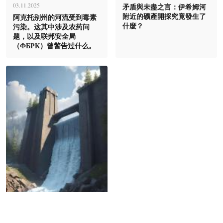
矛盾與未盡之言：伊希姆河
03.11.2025
附近的礦產開採究竟發生了
阿克托别州的河流受到毒素
什麼？
污染。这其中涉及农药问
题，以及联邦安全局
（ФБРК）曾警告过什么。