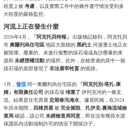
考慮
程度上被
，以及實際工作中的條件遵守情況受到多
大程度的嚴格監控。
河流上正在發生什麼
「阿克托貝時報」
2026年4月，
出版物記錄到，阿克托貝
奧爾列烏住宅區
黑鈣土
市
地區大面積的
河漫灘土地正在
被毀壞。廢棄的、未進行復墾的採石場成為沙塵暴的來
未經授權活動
源和
的場所。此外，在檢查過的其中一個
非法屠宰牲畜
採石場的底部發現了
的痕跡。
發現
「阿克托別·塔扎-庫
3月，
同一奧爾列烏住宅區的
姆」有限責任公司
堵塞了
的採石場
伊列克河的一條支
定期春汛淹水
流。結果是住宅房屋
。據居民稱，在2024
四棟房屋
完全摧毀
扎伊克-裏海流域檢
年洪水期間，
被
。
查局
未經檢查局同意
確認，該公司
，即在沒有獲得水源
保護區內活動強制許可的情況下開採沙子。