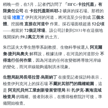
「ПГС-卡拉托蓋」有
稍晚一些，在5月，記者們訪問了
限責任公司
卡拉托蓋斯科耶-2
在
礦床的採石場。那裡的
堵塞了
三個水
堤壩
伊列克河的河道，將河流至少分割成
體
直接在河道中
52公頃
。挖掘機
作業。採石場面積超過
72個足球場
——相當於
。該公司計劃到2031年在這個地
59.2萬立方米
塊開採約
的土方。
阿克爾
朱巴諾夫大學生態學系副教授、生物科學候選人
詹·捷列烏奧夫
不
解釋說，根據法律，在河流的河道部分
得進行任何作業
，因為河道的任何改變都將導致河岸線
的變化，而河岸線能夠遏制洪水現象。
生態局副局長塔拉普·烏斯納丁
在接受記者採訪時表示，
不屬於其部門的職權範圍
檢查伊列克河上的採石場
，這
阿克托貝州工業創新發展管理局
扎伊克-裏海流域
是
和
檢查局
的職權。後者則表示，在獲得檢察院許可後，準
備開始檢查。