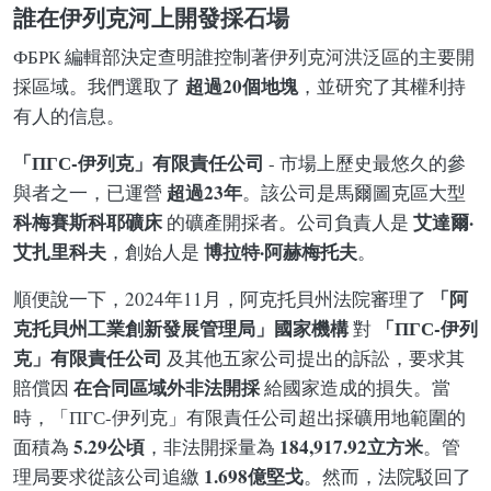
誰在伊列克河上開發採石場
ФБРК 編輯部決定查明誰控制著伊列克河洪泛區的主要開
超過20個地塊
採區域。我們選取了
，並研究了其權利持
有人的信息。
「ПГС-伊列克」有限責任公司
- 市場上歷史最悠久的參
超過23年
與者之一，已運營
。該公司是馬爾圖克區大型
科梅賽斯科耶礦床
艾達爾·
的礦產開採者。公司負責人是
艾扎里科夫
博拉特·阿赫梅托夫
，創始人是
。
「阿
順便說一下，2024年11月，阿克托貝州法院審理了
克托貝州工業創新發展管理局」國家機構
「ПГС-伊列
對
克」有限責任公司
及其他五家公司提出的訴訟，要求其
在合同區域外非法開採
賠償因
給國家造成的損失。當
時，「ПГС-伊列克」有限責任公司超出採礦用地範圍的
5.29公頃
184,917.92立方米
面積為
，非法開採量為
。管
1.698億堅戈
理局要求從該公司追繳
。然而，法院駁回了