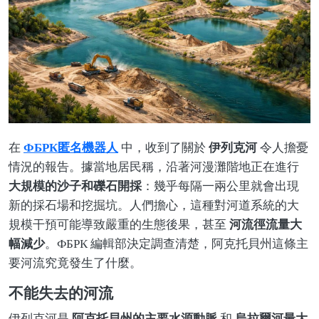
ФБРК匿名機器人
伊列克河
在
中，收到了關於
令人擔憂
情況的報告。據當地居民稱，沿著河漫灘階地正在進行
大規模的沙子和礫石開採
：幾乎每隔一兩公里就會出現
新的採石場和挖掘坑。人們擔心，這種對河道系統的大
河流徑流量大
規模干預可能導致嚴重的生態後果，甚至
幅減少
。ФБРК 編輯部決定調查清楚，阿克托貝州這條主
要河流究竟發生了什麼。
不能失去的河流
阿克托貝州的主要水源動脈
烏拉爾河最大
伊列克河是
和