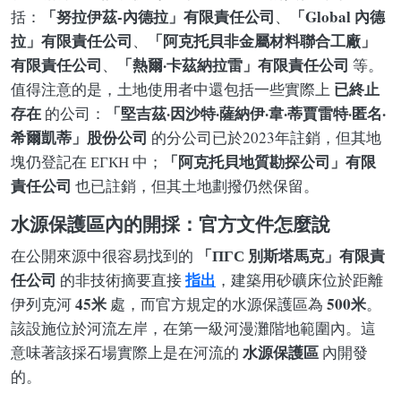
「努拉伊茲-內德拉」有限責任公司
「Global 內德
括：
、
拉」有限責任公司
「阿克托貝非金屬材料聯合工廠」
、
有限責任公司
「熱爾·卡茲納拉雷」有限責任公司
、
等。
已終止
值得注意的是，土地使用者中還包括一些實際上
存在
「堅吉茲·因沙特·薩納伊·韋·蒂賈雷特·匿名·
的公司：
希爾凱蒂」股份公司
的分公司已於2023年註銷，但其地
「阿克托貝地質勘探公司」有限
塊仍登記在 ЕГКН 中；
責任公司
也已註銷，但其土地劃撥仍然保留。
水源保護區內的開採：官方文件怎麼說
「ПГС 別斯塔馬克」有限責
在公開來源中很容易找到的
任公司
指出
的非技術摘要直接
，建築用砂礦床位於距離
45米
500米
伊列克河
處，而官方規定的水源保護區為
。
該設施位於河流左岸，在第一級河漫灘階地範圍內。這
水源保護區
意味著該採石場實際上是在河流的
內開發
的。