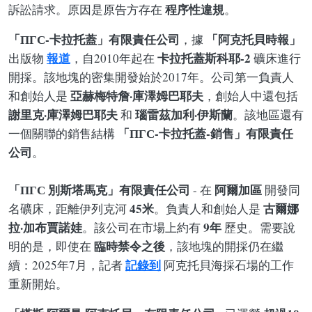
程序性違規
訴訟請求。原因是原告方存在
。
「ПГС-卡拉托蓋」有限責任公司
「阿克托貝時報」
，據
報道
卡拉托蓋斯科耶-2
出版物
，自2010年起在
礦床進行
開採。該地塊的密集開發始於2017年。公司第一負責人
亞赫梅特詹·庫澤姆巴耶夫
和創始人是
，創始人中還包括
謝里克·庫澤姆巴耶夫
瑙雷茲加利·伊斯蘭
和
。該地區還有
「ПГС-卡拉托蓋-銷售」有限責任
一個關聯的銷售結構
公司
。
「ПГС 別斯塔馬克」有限責任公司
阿爾加區
- 在
開發同
45米
古爾娜
名礦床，距離伊列克河
。負責人和創始人是
拉·加布賈諾娃
9年
。該公司在市場上約有
歷史。需要說
臨時禁令之後
明的是，即使在
，該地塊的開採仍在繼
記錄到
續：2025年7月，記者
阿克托貝海採石場的工作
重新開始。