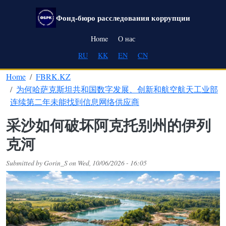
Skip to main content
Фонд-бюро расследования коррупции
Main navigation
Home
О нас
RU
KK
EN
CN
Home
FBRK.KZ
为何哈萨克斯坦共和国数字发展、创新和航空航天工业部
连续第二年未能找到信息网络供应商
采沙如何破坏阿克托别州的伊列
克河
Submitted by
Gorin_S
on
Wed, 10/06/2026 - 16:05