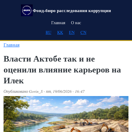
Перейти к основному содержанию
Фонд-бюро расследования коррупции
Main navigation
Главная
О нас
RU
KK
EN
CN
Главная
Власти Актобе так и не
оценили влияние карьеров на
Илек
Опубликовано
Gorin_S
-
пт, 19/06/2026 - 16:47