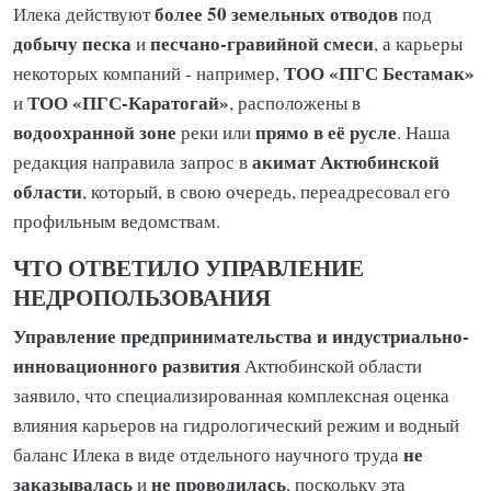
более 50 земельных отводов
Илека действуют
под
добычу песка
песчано-гравийной смеси
и
, а карьеры
ТОО «ПГС Бестамак»
некоторых компаний - например,
ТОО «ПГС-Каратогай»
и
, расположены в
водоохранной зоне
прямо в её русле
реки или
. Наша
акимат Актюбинской
редакция направила запрос в
области
, который, в свою очередь, переадресовал его
профильным ведомствам.
ЧТО ОТВЕТИЛО УПРАВЛЕНИЕ
НЕДРОПОЛЬЗОВАНИЯ
Управление предпринимательства и индустриально-
инновационного развития
Актюбинской области
заявило, что специализированная комплексная оценка
влияния карьеров на гидрологический режим и водный
не
баланс Илека в виде отдельного научного труда
заказывалась
не проводилась
и
, поскольку эта