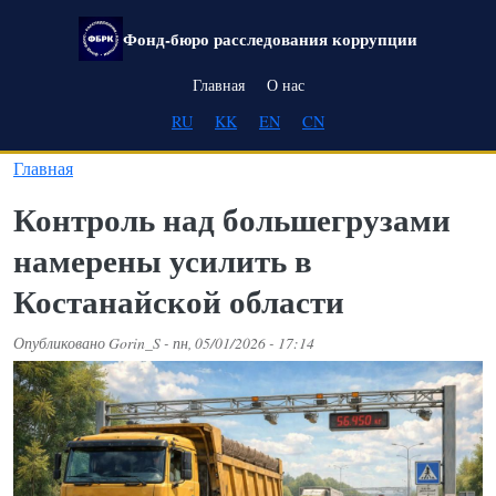
Перейти к основному содержанию
Фонд-бюро расследования коррупции
Main navigation
Главная
О нас
RU
KK
EN
CN
Главная
Контроль над большегрузами
намерены усилить в
Костанайской области
Опубликовано
Gorin_S
-
пн, 05/01/2026 - 17:14