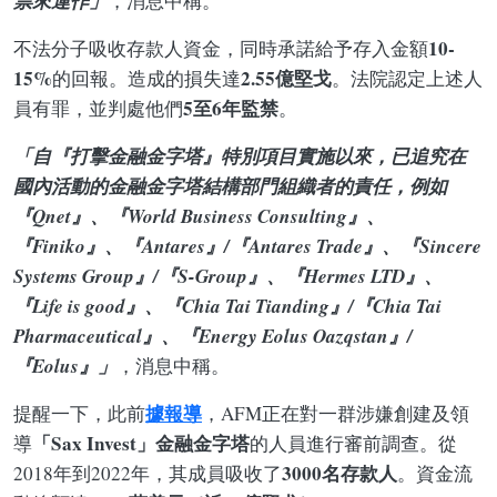
票來運作」
，消息中稱。
10-
不法分子吸收存款人資金，同時承諾給予存入金額
15%
2.55億堅戈
的回報。造成的損失達
。法院認定上述人
5至6年監禁
員有罪，並判處他們
。
「自『打擊金融金字塔』特別項目實施以來，已追究在
國內活動的金融金字塔結構部門組織者的責任，例如
『Qnet』、『World Business Consulting』、
『Finiko』、『Antares』/『Antares Trade』、『Sincere
Systems Group』/『S-Group』、『Hermes LTD』、
『Life is good』、『Chia Tai Tianding』/『Chia Tai
Pharmaceutical』、『Energy Eolus Oazqstan』/
『Eolus』」
，消息中稱。
據報導
提醒一下，此前
，AFM正在對一群涉嫌創建及領
「Sax Invest」金融金字塔
導
的人員進行審前調查。從
3000名存款人
2018年到2022年，其成員吸收了
。資金流