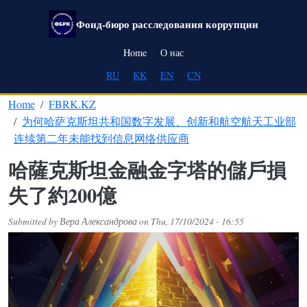
Skip to main content
Фонд-бюро расследования коррупции
Main navigation
Home
О нас
RU
KK
EN
CN
Home
FBRK.KZ
为何哈萨克斯坦共和国数字发展、创新和航空航天工业部
连续第二年未能找到信息网络供应商
哈薩克斯坦金融金字塔的儲戶損
失了約200億
Submitted by
Вера Александрова
on
Thu, 17/10/2024 - 16:55