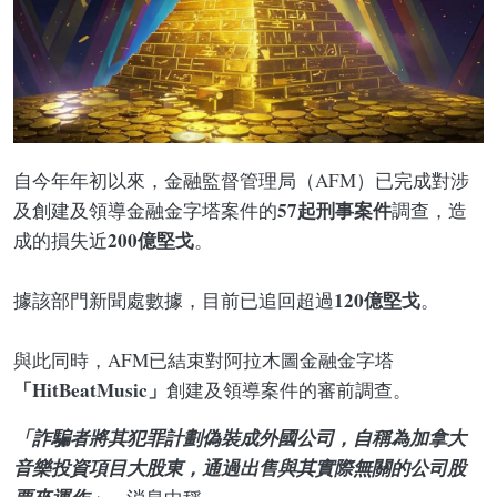
自今年年初以來，金融監督管理局（AFM）已完成對涉
57起刑事案件
及創建及領導金融金字塔案件的
調查，造
200億堅戈
成的損失近
。
120億堅戈
據該部門新聞處數據，目前已追回超過
。
與此同時，AFM已結束對阿拉木圖金融金字塔
「HitBeatMusic」
創建及領導案件的審前調查。
「詐騙者將其犯罪計劃偽裝成外國公司，自稱為加拿大
音樂投資項目大股東，通過出售與其實際無關的公司股