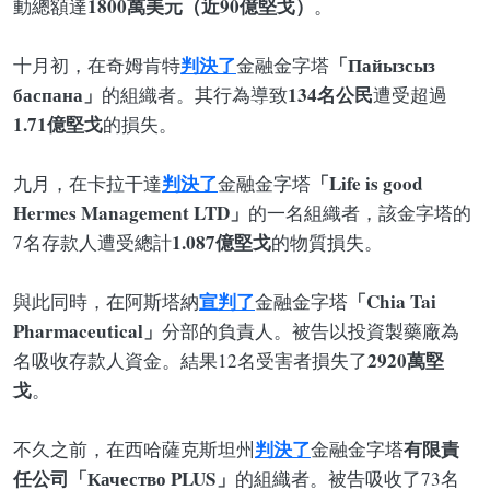
1800萬美元（近90億堅戈）
動總額達
。
判決了
「Пайызсыз
十月初，在奇姆肯特
金融金字塔
баспана」
134名公民
的組織者。其行為導致
遭受超過
1.71億堅戈
的損失。
判決了
「Life is good
九月，在卡拉干達
金融金字塔
Hermes Management LTD」
的一名組織者，該金字塔的
1.087億堅戈
7名存款人遭受總計
的物質損失。
宣判了
「Chia Tai
與此同時，在阿斯塔納
金融金字塔
Pharmaceutical」
分部的負責人。被告以投資製藥廠為
2920萬堅
名吸收存款人資金。結果12名受害者損失了
戈
。
判決了
有限責
不久之前，在西哈薩克斯坦州
金融金字塔
任公司「Качество PLUS」
的組織者。被告吸收了73名