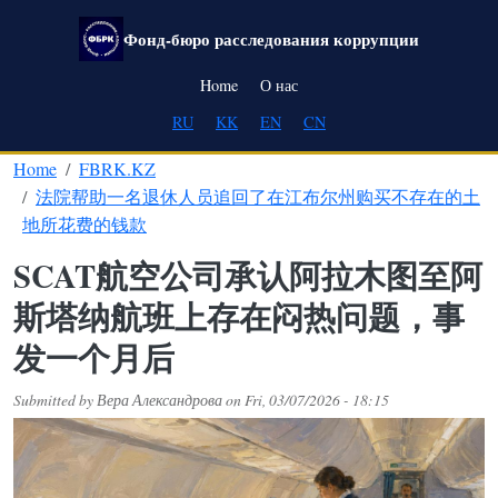
Skip to main content
Фонд-бюро расследования коррупции
Main navigation
Home
О нас
RU
KK
EN
CN
Home
FBRK.KZ
法院帮助一名退休人员追回了在江布尔州购买不存在的土
地所花费的钱款
SCAT航空公司承认阿拉木图至阿
斯塔纳航班上存在闷热问题，事
发一个月后
Submitted by
Вера Александрова
on
Fri, 03/07/2026 - 18:15