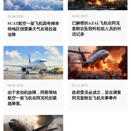
16.01.2025
24.06.2026
已解密的AZAL飞机在阿克
SCAT航空一架飞机因奇姆肯
套附近坠毁时机组人员的对
特地区强雷暴天气在塔拉兹
话记录
迫降
08.05.2026
25.12.2024
由于发动机故障，阿斯塔纳
政府委员会成立，旨在调查
航空一架飞机在阿克托别紧
阿克套附近飞机失事事件
急降落。