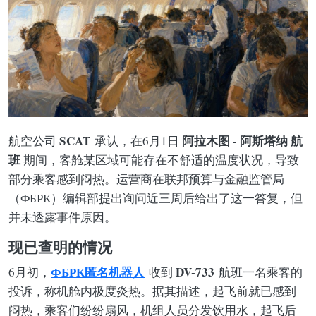
SCAT
阿拉木图 - 阿斯塔纳 航
航空公司
承认，在6月1日
班
期间，客舱某区域可能存在不舒适的温度状况，导致
部分乘客感到闷热。运营商在联邦预算与金融监管局
（ФБРК）编辑部提出询问近三周后给出了这一答复，但
并未透露事件原因。
现已查明的情况
ФБРК匿名机器人
DV-733
6月初，
收到
航班一名乘客的
投诉，称机舱内极度炎热。据其描述，起飞前就已感到
闷热，乘客们纷纷扇风，机组人员分发饮用水，起飞后