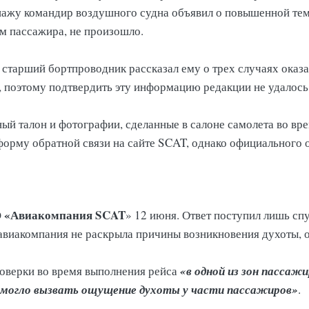
ажу командир воздушного судна объявил о повышенной темп
ам пассажира, не произошло.
 старший бортпроводник рассказал ему о трех случаях оказ
, поэтому подтвердить эту информацию редакции не удалось
й талон и фотографии, сделанные в салоне самолета во вре
орму обратной связи на сайте SCAT, однако официального от
 «Авиакомпания SCAT
» 12 июня. Ответ поступил лишь спу
, авиакомпания не раскрыла причины возникновения духоты
«в одной из зон пассаж
роверки во время выполнения рейса
огло вызвать ощущение духоты у части пассажиров»
.