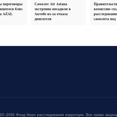
 переговоры
Самолет Air Astana
Правительст
вшегося близ
экстренно посадили в
комиссию соз
та AZAL
Aктобе из-за отказа
расследовани
двигателя
самолета под
23–2026 Фонд-бюро расследования коррупции. Все права защи