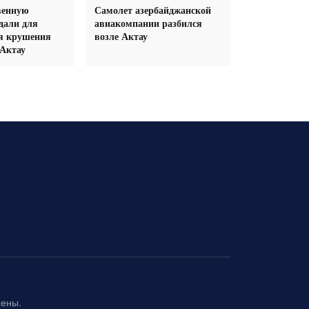
венную
Самолет азербайджанской
дали для
авиакомпании разбился
я крушения
возле Актау
 Актау
щены.