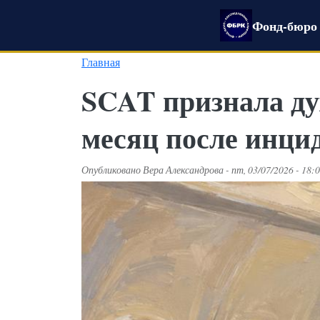
Перейти к основному содержанию
Фонд-бюро 
Главная
SCAT признала дух
месяц после инци
Опубликовано
Вера Александрова
-
пт, 03/07/2026 - 18: