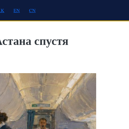
KK
EN
CN
Астана спустя