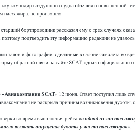
ажу командир воздушного судна объявил о повышенной темп
ам пассажира, не произошло.
 старший бортпроводник рассказал ему о трех случаях оказ
, поэтому подтвердить эту информацию редакции не удалось
й талон и фотографии, сделанные в салоне самолета во вре
орму обратной связи на сайте SCAT, однако официального от
 «Авиакомпания SCAT
» 12 июня. Ответ поступил лишь спу
, авиакомпания не раскрыла причины возникновения духоты
«в одной из зон пассаж
роверки во время выполнения рейса
огло вызвать ощущение духоты у части пассажиров»
.