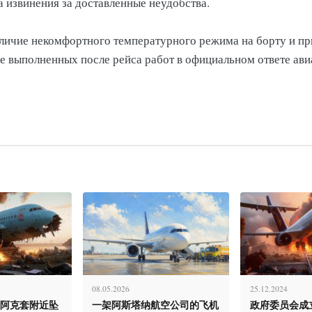
а извинения за доставленные неудобства.
личие некомфортного температурного режима на борту и пр
 выполненных после рейса работ в официальном ответе ави
08.05.2026
25.12.2024
在阿克套附近坠
一架阿斯塔纳航空公司的飞机
政府委员会成