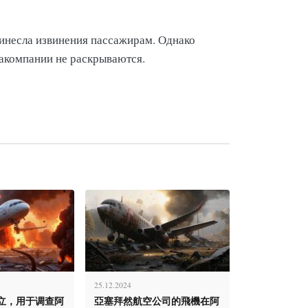
инесла извинения пассажирам. Однако
акомпании не раскрываются.
25.12.2024
立，用于调查阿
亞塞拜然航空公司的飛機在阿