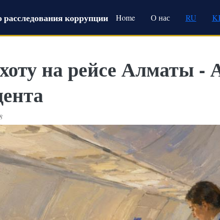
Main navigation
 расследования коррупции
Home
О нас
RU
K
оту на рейсе Алматы - 
дента
8