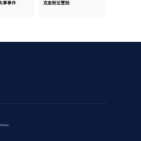
失事事件
克套附近墜毀
щены.