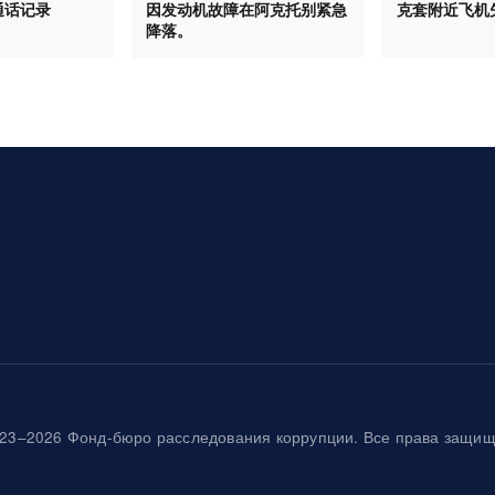
通话记录
因发动机故障在阿克托别紧急
克套附近飞机
降落。
23–2026 Фонд-бюро расследования коррупции. Все права защи