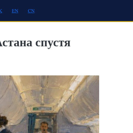
K
EN
CN
Астана спустя