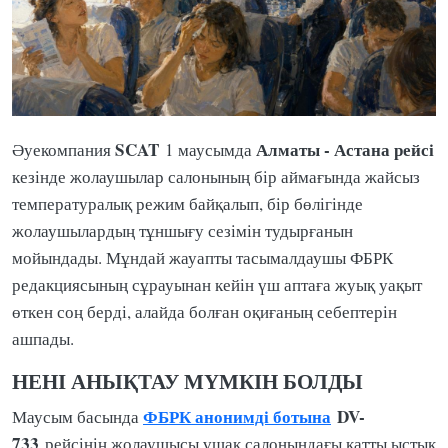
SCAT
Алматы - Астана рейсі
Әуекомпания
1 маусымда
кезінде жолаушылар салонының бір аймағында жайсыз
температуралық режим байқалып, бір бөлігінде
жолаушылардың тұншығу сезімін тудырғанын
мойындады. Мұндай жауапты тасымалдаушы ФБРК
редакциясының сұрауынан кейін үш аптаға жуық уақыт
өткен соң берді, алайда болған оқиғаның себептерін
ашпады.
НЕНІ АНЫҚТАУ МҮМКІН БОЛДЫ
ФБРК анонимді ботына
DV-
Маусым басында
733
рейсінің жолаушысы ұшақ салонындағы қатты ыстық