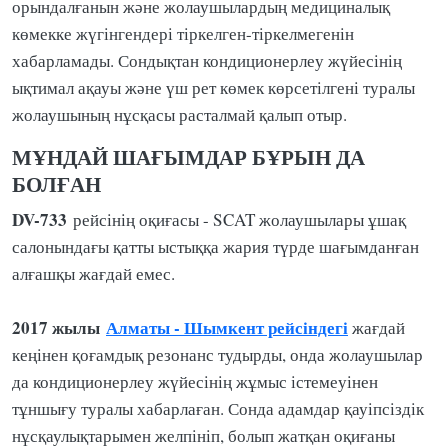
орындалғанын және жолаушылардың медициналық
көмекке жүгінгендері тіркелген-тіркелмегенін
хабарламады. Сондықтан кондиционерлеу жүйесінің
ықтимал ақауы және үш рет көмек көрсетілгені туралы
жолаушының нұсқасы расталмай қалып отыр.
МҰНДАЙ ШАҒЫМДАР БҰРЫН ДА
БОЛҒАН
DV-733
рейсінің оқиғасы - SCAT жолаушылары ұшақ
салонындағы қатты ыстыққа жария түрде шағымданған
алғашқы жағдай емес.
2017 жылы
Алматы - Шымкент рейсіндегі
жағдай
кеңінен қоғамдық резонанс тудырды, онда жолаушылар
да кондиционерлеу жүйесінің жұмыс істемеуінен
тұншығу туралы хабарлаған. Сонда адамдар қауіпсіздік
нұсқаулықтарымен желпініп, болып жатқан оқиғаны