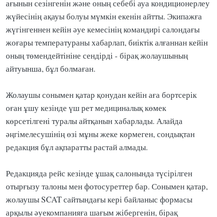
ағынын сезінгенін және оның себебі ауа кондиционерлеу
жүйесінің ақауы болуы мүмкін екенін айтты. Экипажға
жүгінгеннен кейін әуе кемесінің командирі салондағы
жоғары температураны хабарлап, биіктік алғаннан кейін
оның төмендейтініне сендірді - бірақ жолаушының
айтуынша, бұл болмаған.
Жолаушы сонымен қатар қонудан кейін аға бортсерік
оған ұшу кезінде үш рет медициналық көмек
көрсетілгені туралы айтқанын хабарлады. Алайда
әңгімелесушінің өзі мұны жеке көрмеген, сондықтан
редакция бұл ақпаратты растай алмады.
Редакцияда рейс кезінде ұшақ салонында түсірілген
отырғызу талоны мен фотосуреттер бар. Сонымен қатар,
жолаушы SCAT сайтындағы кері байланыс формасы
арқылы әуекомпанияға шағым жібергенін, бірақ