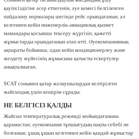
қауіпсіздігіне әсер етпегенін, әуе кемесі белгіленген
пайдалану нормалары шегінде рейс орындағанын, ал
келгеннен кейін инженерлік-авиациялық қызмет
мамандары қосымша тексеру жүргізіп, қажетті
жұмыстарды орындағанын атап өтті. Әуекомпанияның
ақпараты бойынша, одан кейін кондиционерлеу және
желдету жүйесінің жұмысына қатысты ескертулер
анықталмаған.
SCAT сонымен қатар жолаушылардан келтірілген
жайсыздық үшін кешірім сұрады.
НЕ БЕЛГІСІЗ ҚАЛДЫ
Жайсыз температуралық режимді мойындағанына
қарамастан, әуекомпания тұншығудың нақты себебі не
болғанын, ұшақ ұшып келгеннен кейін қандай жұмыстар