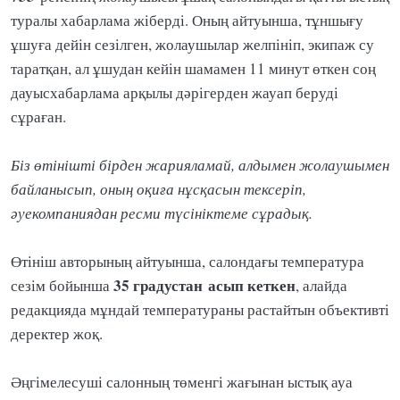
туралы хабарлама жіберді. Оның айтуынша, тұншығу
ұшуға дейін сезілген, жолаушылар желпініп, экипаж су
таратқан, ал ұшудан кейін шамамен 11 минут өткен соң
дауысхабарлама арқылы дәрігерден жауап беруді
сұраған.
Біз өтінішті бірден жарияламай, алдымен жолаушымен
байланысып, оның оқиға нұсқасын тексеріп,
әуекомпаниядан ресми түсініктеме сұрадық.
Өтініш авторының айтуынша, салондағы температура
35 градустан
асып кеткен
сезім бойынша
, алайда
редакцияда мұндай температураны растайтын объективті
деректер жоқ.
Әңгімелесуші салонның төменгі жағынан ыстық ауа