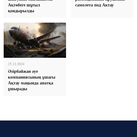
Ақтөбеге шұғыл
самолета под Актау
қондырылды
25.12.2024
Әзірбайжан әуе
компаниясының ұшағы
Ақтау маңында апатқа
ұшырады