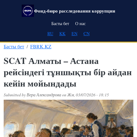
Skip to main content
Фонд-бюро расследования коррупции
Main navigation
Басты бет
О нас
RU
KK
EN
CN
Басты бет
FBRK.KZ
SCAT Алматы – Астана
рейсіндегі тұншықты бір айдан
кейін мойындады
Submitted by
Вера Александрова
on
Жм, 03/07/2026 - 18:15