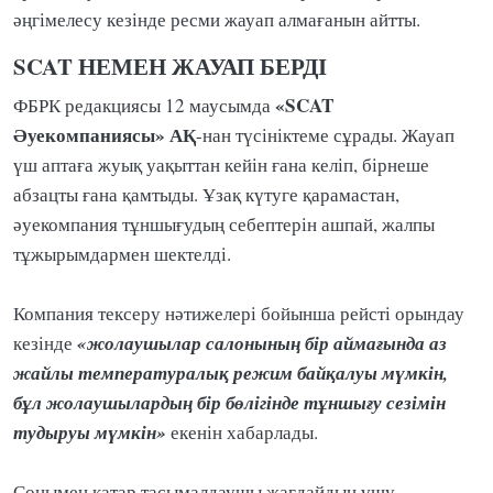
әңгімелесу кезінде ресми жауап алмағанын айтты.
SCAT НЕМЕН ЖАУАП БЕРДІ
«SCAT
ФБРК редакциясы 12 маусымда
Әуекомпаниясы» АҚ
-нан түсініктеме сұрады. Жауап
үш аптаға жуық уақыттан кейін ғана келіп, бірнеше
абзацты ғана қамтыды. Ұзақ күтуге қарамастан,
әуекомпания тұншығудың себептерін ашпай, жалпы
тұжырымдармен шектелді.
Компания тексеру нәтижелері бойынша рейсті орындау
«жолаушылар салонының бір аймағында аз
кезінде
жайлы температуралық режим байқалуы мүмкін,
бұл жолаушылардың бір бөлігінде тұншығу сезімін
тудыруы мүмкін»
екенін хабарлады.
Сонымен қатар тасымалдаушы жағдайдың ұшу