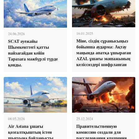
16.01.2025
24.06.2026
Міне, сіздің сұранысыңыз
SCAT әуежайы
бойынша аударма: Ақтау
Шымкенттегі қатты
маңында апатқа ұшыраған
найзағайдан кейін
AZAL ұшағы экипажының
Таразаға мәжбүрлі түрде
келіссөздері шифрланған
қонды.
08.05.2026
25.12.2024
Air Astana ұшағы
Правительственную
қозғалтқыштың істен
комиссию создали для
шығуына байланысты
расследования крушения