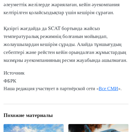
әлеуметтік желілерде жариялаған, кейін әуекомпания
келтірілген қолайсыздықтар үшін кешірім сұраған.
Қазіргі жағдайда да SCAT бортында жайсыз
температуралық режимнің болғанын мойындап,
жолаушылардан кешірім сұрады. Алайда тұншығудың
себептері және рейстен кейін орындалған жұмыстардың
мазмұны әуекомпанияның ресми жауабында ашылмаған.
Источник
ФБРК
Наша редакция участвует в партнёрской сети «
Все СМИ
».
Похожие материалы