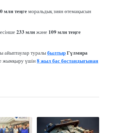
0 млн теңге
моральдық зиян өтемақысын
233 млн
109 млн теңге
кесінше
және
былтыр
Гүлмира
алы айыптаулар туралы
8 жыл бас бостандығынан
әне жымқыру үшін