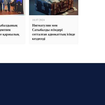
18.07.2024
тыбалдының
Нигматулин мен
идентпен
Сатыбалды есімдері
не қаржылық
сотталған адвокаттың ісінде
кездеседі