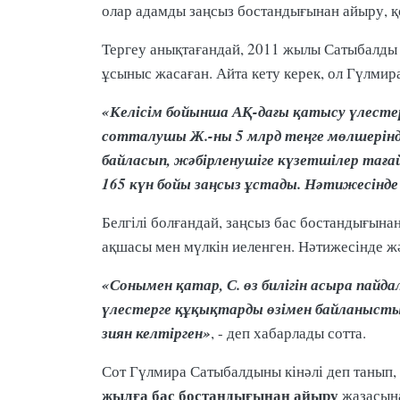
олар адамды заңсыз бостандығынан айыру, қ
Тергеу анықтағандай, 2011 жылы Сатыбалд
ұсыныс жасаған. Айта кету керек, ол Гүлми
«Келісім бойынша АҚ-дағы қатысу үлестер
сотталушы Ж.-ны 5 млрд теңге мөлшерінд
байласып, жәбірленушіге күзетшілер тағ
165 күн бойы заңсыз ұстады. Нәтижесінде
Белгілі болғандай, заңсыз бас бостандығы
ақшасы мен мүлкін иеленген. Нәтижесінде 
«Сонымен қатар, С. өз билігін асыра пай
үлестерге құқықтарды өзімен байланысты 
зиян келтірген»
, - деп хабарлады сотта.
Сот Гүлмира Сатыбалдыны кінәлі деп танып,
жылға бас бостандығынан айыру
жазасына