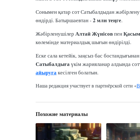
Сонымен қатар сот Сатыбалдыдан жәбірлен
2 млн теңге
өндірді. Батыршаевтан -
.
Алтай Жүнісов
Қасым
Жәбірленушілер
пен
көлемінде материалдық шығын өндірілді.
Еске сала кетейік, заңсыз бас бостандығына
Сатыбалдыға
үкім жарияланар алдында сотт
айыруға
кесілген болатын.
Наша редакция участвует в партнёрской сети «
В
Похожие материалы