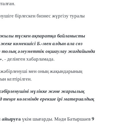
пталған.
нушіге бірлескен бизнес жүргізу туралы
019 жылы түскен ақпаратқа байланысты
еке көмекшісі Б.-мен алдын ала сөз
де толық әлеуметтік оқшаулау жағдайында
»
, - делінген хабарламада.
лы жәбірленуші мен оның жақындарының
н келтірілген.
 жәбірленушіні мүлікке және жарғылық
д теңге көлемінде ерекше ірі материалдық
н айыруға
9
үкім шығарды. Мәди Батыршаев