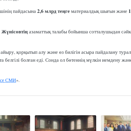
2,6 млрд теңге
1
ушінің пайдасына
материалдық шығын және
 Жүнісовтің
азаматтық талабы бойынша сотталушыдан сәй
н айыру, қорқытып алу және өз билігін асыра пайдалану тур
а белгілі болған еді. Сонда ол бөтеннің мүлкін иемдену ж
се СМИ
».