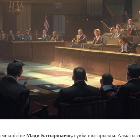
Мәди Батыршаевқа
өмекшісіне
үкім шығарылды. Алматы со