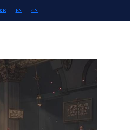
KK
EN
CN