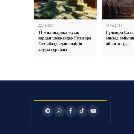
22.08.2024
03.06.2024
11 миллиардқа жуық
Гүлмира Сат
зардап шеккендер Гүлмира
эпизод бойын
Сатыбалдыдан өндіріп
айыпталуда
алуды сұрайды