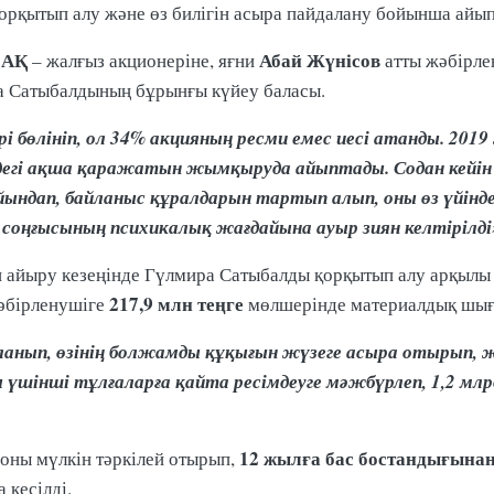
орқытып алу және өз билігін асыра пайдалану бойынша айы
АҚ
Абай Жүнісов
ы
– жалғыз акционеріне, яғни
атты жәбірле
ра Сатыбалдының бұрынғы күйеу баласы.
і бөлініп, ол 34% акцияның ресми емес иесі атанды. 2
егі ақша қаражатын жымқыруда айыптады. Содан кейін ж
айындап, байланыс құралдарын тартып алып, оны өз үйін
 соңғысының психикалық жағдайына ауыр зиян келтірілді
нан айыру кезеңінде Гүлмира Сатыбалды қорқытып алу арқы
217,9 млн теңге
жәбірленушіге
мөлшерінде материалдық шығы
даланып, өзінің болжамды құқығын жүзеге асыра отырып,
үшінші тұлғаларға қайта ресімдеуге мәжбүрлеп, 1,2 млр
12 жылға бас бостандығына
 оны мүлкін тәркілей отырып,
 кесілді.