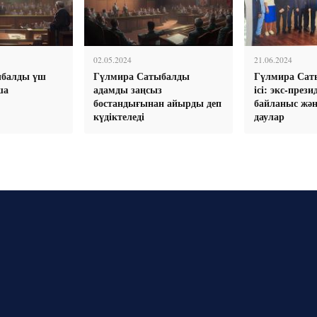
02.05.2024
21.06.2024
ыбалды үш
Гүлмира Сатыбалды
Гүлмира Са
ша
адамды заңсыз
ісі: экс-през
бостандығынан айырды деп
байланыс жә
күдіктеледі
даулар