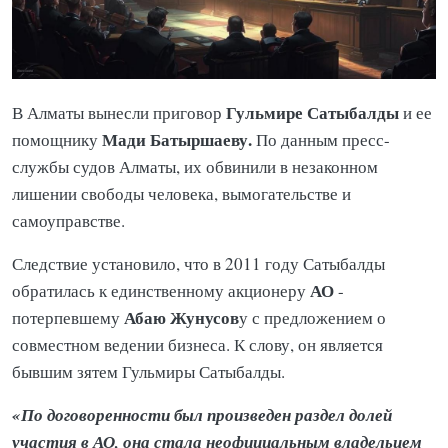
Гульмире Сатыбалды
В Алматы вынесли приговор
и ее
Мади Батыршаеву.
помощнику
По данным пресс-
службы судов Алматы, их обвинили в незаконном
лишении свободы человека, вымогательстве и
самоуправстве.
Следствие установило, что в 2011 году Сатыбалды
АО
обратилась к единственному акционеру
-
Абаю Жунусов
потерпевшему
у с предложением о
совместном ведении бизнеса. К слову, он является
бывшим зятем Гульмиры Сатыбалды.
«По договоренности был произведен раздел долей
участия в АО, она стала неофициальным владельцем