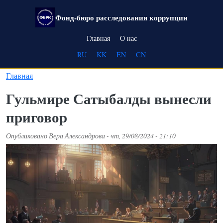
Перейти к основному содержанию
Фонд-бюро расследования коррупции
Main navigation
Главная
О нас
RU
KK
EN
CN
Главная
Гульмире Сатыбалды вынесли
приговор
Опубликовано
Вера Александрова
-
чт, 29/08/2024 - 21:10