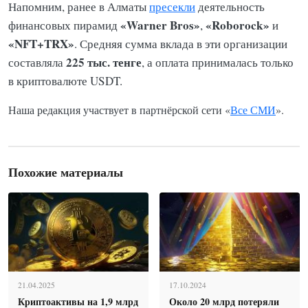
Напомним, ранее в Алматы
пресекли
деятельность
«Warner Bros»
«Roborock»
финансовых пирамид
,
и
«NFT+TRX»
. Средняя сумма вклада в эти организации
225 тыс. тенге
составляла
, а оплата принималась только
в криптовалюте USDT.
Наша редакция участвует в партнёрской сети «
Все СМИ
».
Похожие материалы
21.04.2025
17.10.2024
Криптоактивы на 1,9 млрд
Около 20 млрд потеряли