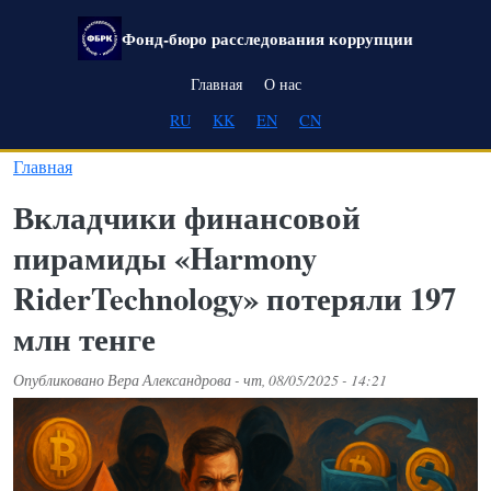
Перейти к основному содержанию
Фонд-бюро расследования коррупции
Main navigation
Главная
О нас
RU
KK
EN
CN
Главная
Вкладчики финансовой
пирамиды «Harmony
RiderTechnology» потеряли 197
млн тенге
Опубликовано
Вера Александрова
-
чт, 08/05/2025 - 14:21