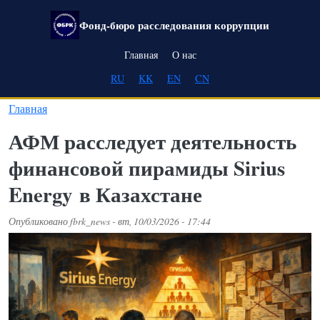
Перейти к основному содержанию
Фонд-бюро расследования коррупции
Main navigation
Главная
О нас
RU
KK
EN
CN
Главная
АФМ расследует деятельность
финансовой пирамиды Sirius
Energy в Казахстане
Опубликовано
fbrk_news
-
вт, 10/03/2026 - 17:44