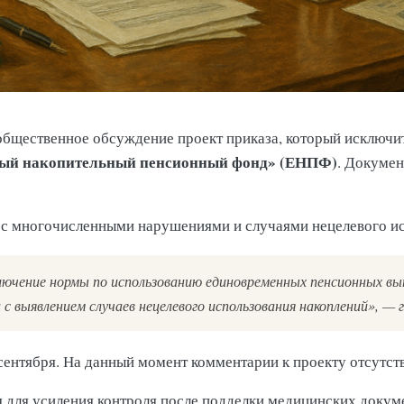
общественное обсуждение проект приказа, который исключи
ый накопительный пенсионный фонд» (ЕНПФ)
. Докумен
о с многочисленными нарушениями и случаями нецелевого ис
ючение нормы по использованию единовременных пенсионных вы
и с выявлением случаев нецелевого использования накоплений», —
ентября. На данный момент комментарии к проекту отсутст
ия для усиления контроля после подделки медицинских докум