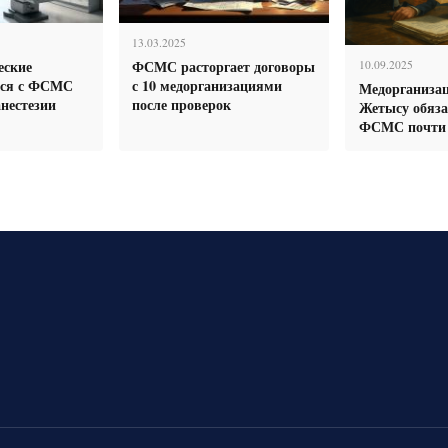
13.03.2025
еские
ФСМС расторгает договоры
10.09.2025
тся с ФСМС
с 10 медорганизациями
Медорганиза
анестезии
после проверок
Жетысу обяз
ФСМС почти 