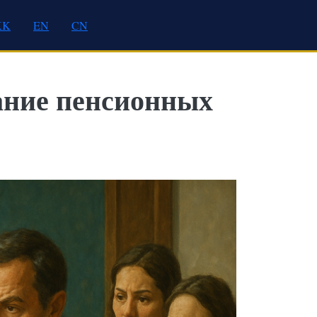
KK
EN
CN
вание пенсионных