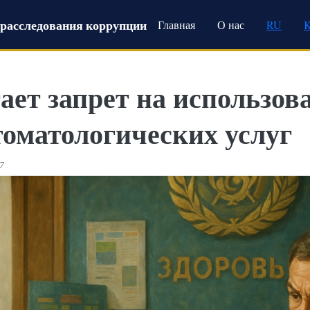
Main navigation
расследования коррупции
Главная
О нас
RU
ает запрет на использо
томатологических услуг
17