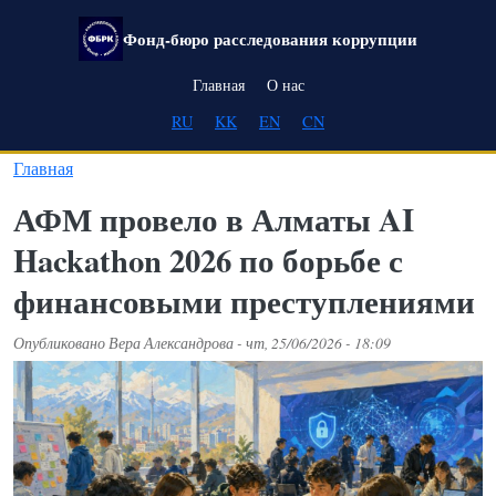
Перейти к основному содержанию
Фонд-бюро расследования коррупции
Main navigation
Главная
О нас
RU
KK
EN
CN
Главная
АФМ провело в Алматы AI
Hackathon 2026 по борьбе с
финансовыми преступлениями
Опубликовано
Вера Александрова
-
чт, 25/06/2026 - 18:09