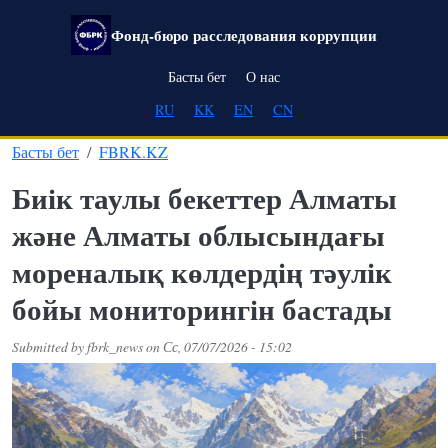
Skip to main content
Фонд-бюро расследования коррупции
Main navigation
Басты бет
О нас
RU
KK
EN
CN
Басты бет
FBRK.KZ
Биік таулы бекеттер Алматы
және Алматы облысындағы
мореналық көлдердің тәулік
бойы мониторингін бастады
Submitted by
fbrk_news
on
Сс, 07/07/2026 - 15:02