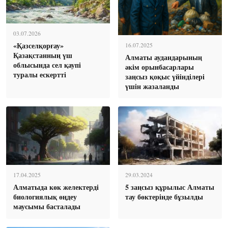
03.07.2026
«Қазселқорғау»
16.07.2025
Қазақстанның үш
Алматы аудандарының
облысында сел қаупі
әкім орынбасарлары
туралы ескертті
заңсыз қоқыс үйінділері
үшін жазаланды
17.04.2025
29.03.2024
Алматыда көк желектерді
5 заңсыз құрылыс Алматы
биологиялық өңдеу
тау бөктерінде бұзылды
маусымы басталады