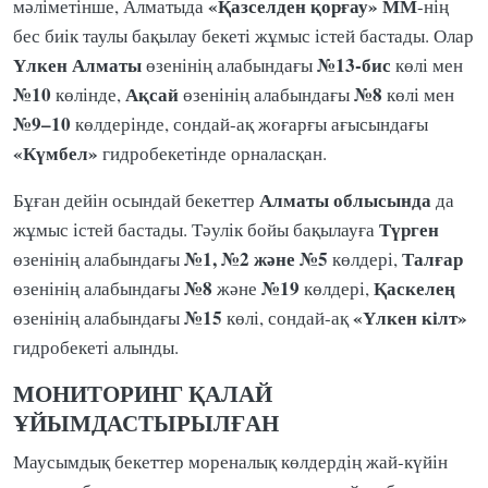
«Қазселден қорғау» ММ
мәліметінше, Алматыда
-нің
бес биік таулы бақылау бекеті жұмыс істей бастады. Олар
Үлкен Алматы
№13-бис
өзенінің алабындағы
көлі мен
№10
Ақсай
№8
көлінде,
өзенінің алабындағы
көлі мен
№9–10
көлдерінде, сондай-ақ жоғарғы ағысындағы
«Күмбел»
гидробекетінде орналасқан.
Алматы облысында
Бұған дейін осындай бекеттер
да
Түрген
жұмыс істей бастады. Тәулік бойы бақылауға
№1, №2 және №5
Талғар
өзенінің алабындағы
көлдері,
№8
№19
Қаскелең
өзенінің алабындағы
және
көлдері,
№15
«Үлкен кілт»
өзенінің алабындағы
көлі, сондай-ақ
гидробекеті алынды.
МОНИТОРИНГ ҚАЛАЙ
ҰЙЫМДАСТЫРЫЛҒАН
Маусымдық бекеттер мореналық көлдердің жай-күйін