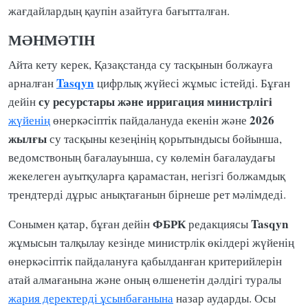
жағдайлардың қаупін азайтуға бағытталған.
МӘНМӘТІН
Айта кету керек, Қазақстанда су тасқынын болжауға
Tasqyn
арналған
цифрлық жүйесі жұмыс істейді. Бұған
су ресурстары және ирригация министрлігі
дейін
2026
жүйенің
өнеркәсіптік пайдалануда екенін және
жылғы
су тасқыны кезеңінің қорытындысы бойынша,
ведомствоның бағалауынша, су көлемін бағалаудағы
жекелеген ауытқуларға қарамастан, негізгі болжамдық
трендтерді дұрыс анықтағанын бірнеше рет мәлімдеді.
ФБРК
Tasqyn
Сонымен қатар, бұған дейін
редакциясы
жұмысын талқылау кезінде министрлік өкілдері жүйенің
өнеркәсіптік пайдалануға қабылданған критерийлерін
атай алмағанына және оның өлшенетін дәлдігі туралы
жария деректерді ұсынбағанына
назар аударды. Осы