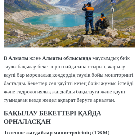
Алматы
Алматы облысында
В
және
маусымдық биік
таулы бақылау бекеттерін пайдалана отырып, жарылу
қаупі бар мореналық көлдердің тәулік бойы мониторингі
басталды. Бекеттер сел қауіпті кезең бойы жұмыс істейді
және гидрологиялық жағдайды бақылауға және қауіп
туындаған кезде жедел ақпарат беруге арналған.
БАҚЫЛАУ БЕКЕТТЕРІ ҚАЙДА
ОРНАЛАСҚАН
Төтенше жағдайлар министрлігінің (ТЖМ)