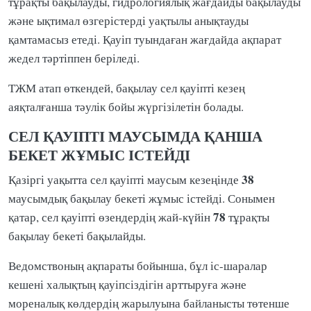
тұрақты бақылауды, гидрологиялық жағдайды бақылауды
және ықтимал өзгерістерді уақтылы анықтауды
қамтамасыз етеді. Қауіп туындаған жағдайда ақпарат
жедел тәртіппен беріледі.
ТЖМ атап өткендей, бақылау сел қауіпті кезең
аяқталғанша тәулік бойы жүргізілетін болады.
СЕЛ ҚАУІПТІ МАУСЫМДА ҚАНША
БЕКЕТ ЖҰМЫС ІСТЕЙДІ
38
Қазіргі уақытта сел қауіпті маусым кезеңінде
маусымдық бақылау бекеті жұмыс істейді. Сонымен
78
қатар, сел қауіпті өзендердің жай-күйін
тұрақты
бақылау бекеті бақылайды.
Ведомствоның ақпараты бойынша, бұл іс-шаралар
кешені халықтың қауіпсіздігін арттыруға және
мореналық көлдердің жарылуына байланысты төтенше