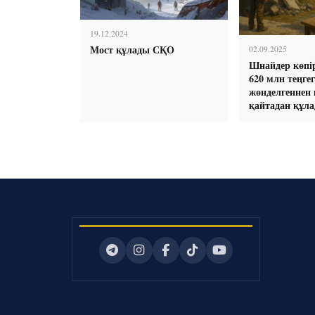
19.12.2024
Мост құлады СҚО
02.09.2025
Шнайдер көпі
620 млн теңгег
жөнделгеннен 
қайтадан құл