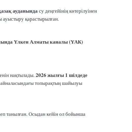
азақ ауданында
су деңгейінің көтерілуінен
ы ауыстыру қарастырылған.
нында
Үлкен Алматы каналы (ҮАК)
2026 жылғы 1 шілдеде
кенін нақтылады.
ың айналасындағы топырақтың шайылуы
еп танылған. Осыдан кейін ол бойынша