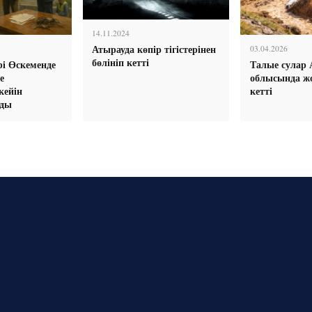
14.11.2024
Атырауда көпір тігістерінен
03.04.2026
бөлініп кетті
рі Өскеменде
Талые сулар
е
облысында ж
кейін
кетті
ады