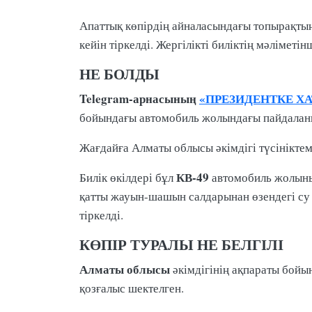
Апаттық көпірдің айналасындағы топырақт
кейін тіркелді. Жергілікті биліктің мәліметі
НЕ БОЛДЫ
Telegram-арнасының
«ПРЕЗИДЕНТКЕ ХА
бойындағы автомобиль жолындағы пайдалан
Жағдайға Алматы облысы әкімдігі түсінікте
КВ-49
Билік өкілдері бұл
автомобиль жолы
қатты жауын-шашын салдарынан өзендегі су
тіркелді.
КӨПІР ТУРАЛЫ НЕ БЕЛГІЛІ
Алматы облысы
әкімдігінің ақпараты бой
қозғалыс шектелген.