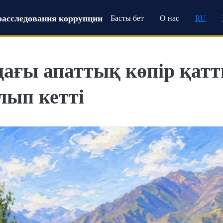
Main navigation
расследования коррупции
Басты бет
О нас
RU
ағы апаттық көпір қат
ып кетті