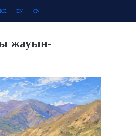
KK
EN
CN
ты жауын-