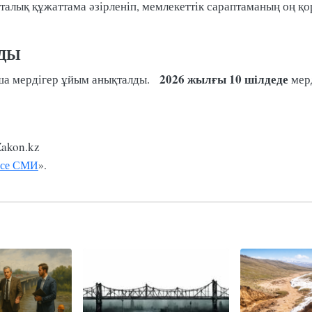
еталық құжаттама әзірленіп, мемлекеттік сараптаманың оң
ДЫ
2026 жылғы 10 шілдеде
ша мердігер ұйым анықталды.
мер
akon.kz
се СМИ
».