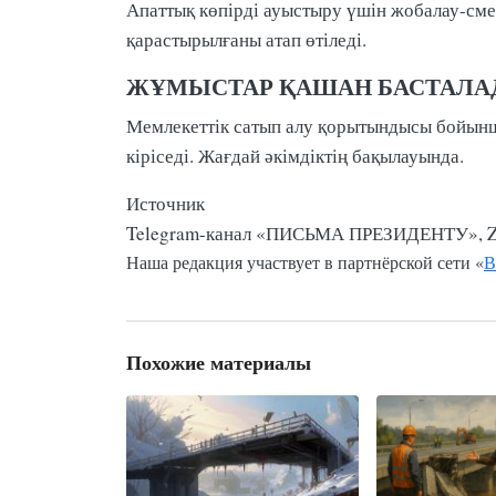
Апаттық көпірді ауыстыру үшін жобалау-см
қарастырылғаны атап өтіледі.
ЖҰМЫСТАР ҚАШАН БАСТАЛА
Мемлекеттік сатып алу қорытындысы бойын
кіріседі. Жағдай әкімдіктің бақылауында.
Источник
Telegram-канал «ПИСЬМА ПРЕЗИДЕНТУ», Z
Наша редакция участвует в партнёрской сети «
В
Похожие материалы