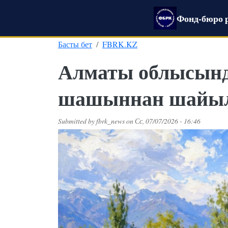
Skip to main content
Фонд-бюро 
Басты бет
FBRK.KZ
Алматы облысынд
шашыннан шайыл
Submitted by
fbrk_news
on
Сс, 07/07/2026 - 16:46