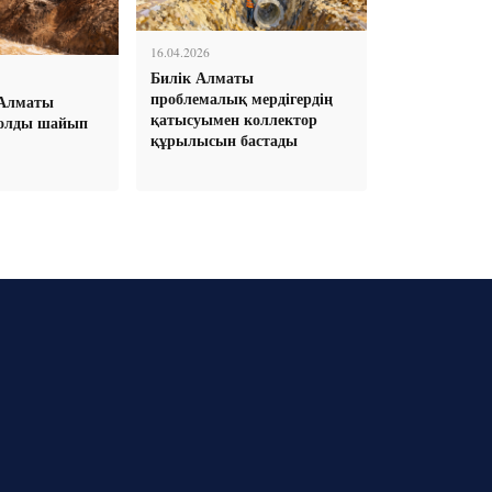
16.04.2026
Билік Алматы
проблемалық мердігердің
 Алматы
қатысуымен коллектор
олды шайып
құрылысын бастады