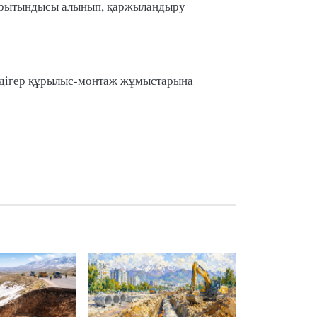
 қорытындысы алынып, қаржыландыру
дігер құрылыс-монтаж жұмыстарына