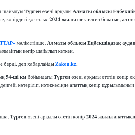
Түрген
Алматы облысы Еңбекшіқ
ың шайылуы
өзені арқылы
2024 жылы
нше, көпірдегі қозғалыс
шектелген болатын, ал он
ТТАР»
Алматы облысы Еңбекшіқазақ ауда
мәліметінше,
ылмайтын көпір шайылып кеткен.
Zakon.kz
.
ме берді, деп хабарлайды
54-ші км
Түрген
ның
бойындағы
өзені арқылы өтетін көпір е
 деңгейі көтеріліп, нәтижесінде апаттық көпір құрылымын
Түрген
2024 жылы
ынша,
өзені арқылы өтетін көпір
апаттық д