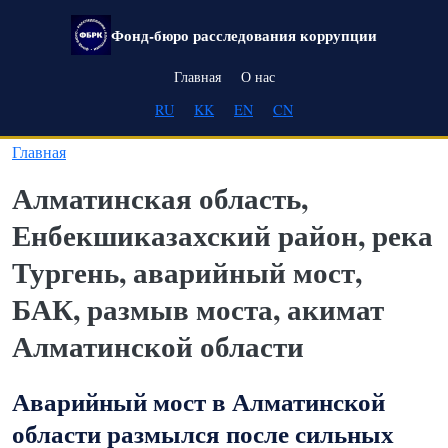
Перейти к основному содержанию
Фонд-бюро расследования коррупции
Main navigation
Главная
О нас
RU
KK
EN
CN
Главная
Алматинская область,
Енбекшиказахский район, река
Тургень, аварийный мост,
БАК, размыв моста, акимат
Алматинской области
Аварийный мост в Алматинской
области размылся после сильных