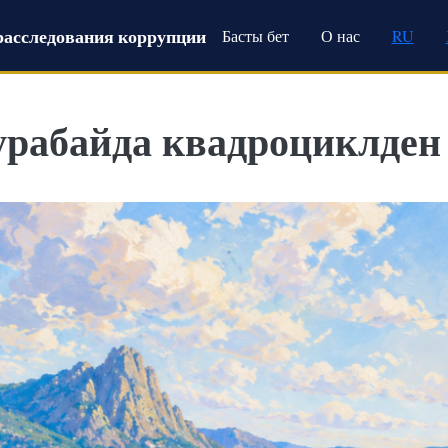
Main navigation
расследования коррупции
Басты бет
О нас
RU
урабайда квадроциклден 