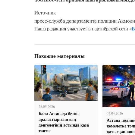
Источник
пресс-служба департамента полиции Акмоли
Наша редакция участвует в партнёрской сети «
В
Похожие материалы
28.05.2026
Бала Астанада бетон
03.04.2026
араластырғыштың
Астана полиц
дөңгелегінің астында қаза
кәмелетке тол
тапты
қатысқан көш