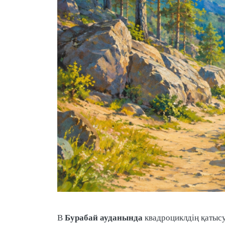
Бурабай ауданында
В
квадроциклдің қатыс