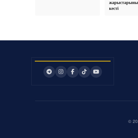
жарыстарыны
кесті
© 20