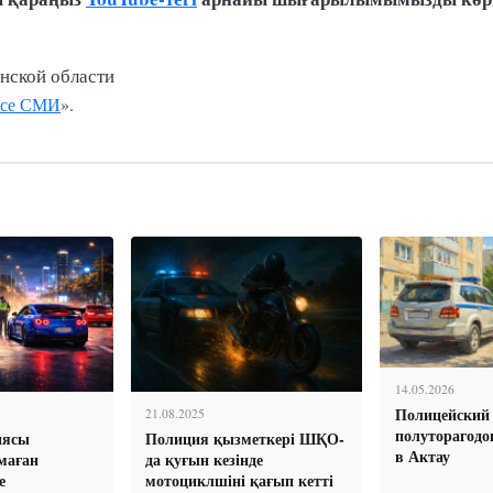
нской области
се СМИ
».
14.05.2026
Полицейский 
21.08.2025
полуторагодо
иясы
Полиция қызметкері ШҚО-
в Актау
маған
да қуғын кезінде
е
мотоциклшіні қағып кетті