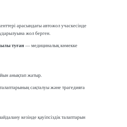
енттері арасындағы автожол учаскесінде
ударылуына жол берген.
жылы туған
— медициналық көмекке
йын анықтап жатыр.
к талаптарының сақталуы және трагедияға
йдалану кезінде қауіпсіздік талаптарын