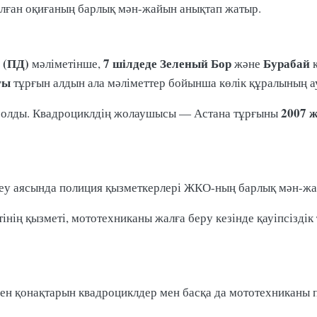
олған оқиғаның барлық мән-жайын анықтап жатыр.
 (ПД)
7 шілдеде
Зеленый Бор
Бурабай
мәліметінше,
және
к
ғы
тұрғын алдын ала мәліметтер бойынша көлік құралының а
2007 
 болды. Квадроциклдің жолаушысы — Астана тұрғыны
геу аясында полиция қызметкерлері ЖКО-ның барлық мән-жа
інің қызметі, мототехниканы жалға беру кезінде қауіпсізді
н қонақтарын квадроциклдер мен басқа да мототехниканы па