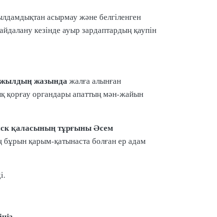
жылдамдықтан асырмау және белгіленген
йдалану кезінде ауыр зардаптардың қаупін
 жылдың жазында
жалға алынған
қық қорғау органдары апаттың мән-жайын
ск қаласының тұрғыны Әсем
ң бұрын қарым-қатынаста болған ер адам
і.
ңіз
.