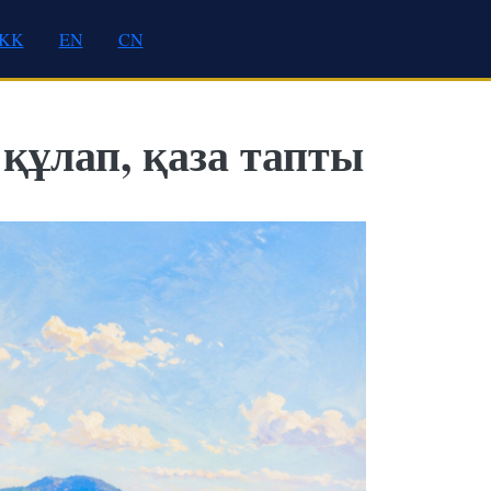
KK
EN
CN
құлап, қаза тапты