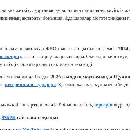
на көз жеткізу, қорғаныс құралдарын пайдалану, қауіпсіз 
лицияның ақпараты бойынша, бұл шаралар мототехниканы па
2024
ан өліммен аяқталған ЖКО-ның алғашқы оқиғасы емес.
с болды
қыз, тағы біреуі жарақат алды. Оқиғадан кейін құ
уіпсіздік талаптарының сақталуын тексерді.
2026 жылдың маусымында
Щучин
қоғам назарында болды.
кең резонанс тудырды
 іс
. Қылмыс жасауға күдікпен әйелді
тергеуін
мән-жайын зерттеп, осы іс бойынша өзінің
жүргізд
з
ФБРК
сайтынан оқыңыз
.
ы қараңыз
YouTube-тегі
арнайы шығарылымымызды көрі