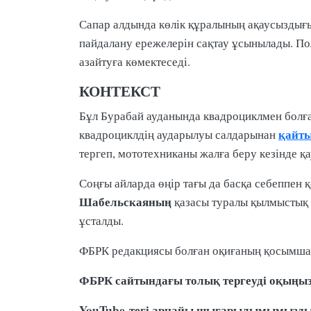
Сапар алдында көлік құралының ақаусыздығы
пайдалану ережелерін сақтау ұсынылады. По
азайтуға көмектеседі.
КОНТЕКСТ
Бұл Бурабай ауданында квадроциклмен болғ
қайты
квадроциклдің аударылуы салдарынан
тергеп, мототехниканы жалға беру кезінде қа
Соңғы айларда өңір тағы да басқа себеппен 
Шабельскаяның
қазасы туралы қылмыстық
ұсталды.
ФБРК редакциясы болған оқиғаның қосымша 
ФБРК сайтындағы толық тергеуді оқыңы
YouTube-тегі арнайы шығарылымымызд