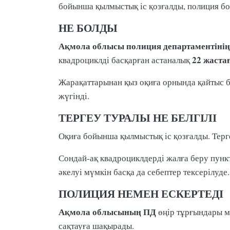
бойынша қылмыстық іс қозғалды, полиция б
НЕ БОЛДЫ
Ақмола облысы полиция департаментінің
22 жаста
квадроциклді басқарған астаналық
Жарақаттарынан қыз оқиға орнында қайтыс
жүгінді.
ТЕРГЕУ ТУРАЛЫ НЕ БЕЛГІЛІ
Оқиға бойынша қылмыстық іс қозғалды. Тер
Сондай-ақ квадроциклдерді жалға беру пункт
әкелуі мүмкін басқа да себептер тексерілуде.
ПОЛИЦИЯ НЕМЕН ЕСКЕРТЕДІ
Ақмола облысының ПД
өңір тұрғындары ме
сақтауға шақырады.