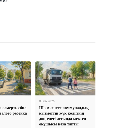
03.06.2026
насмерть сбил
Шымкентте коммуналдық
валого ребенка
қызметтің жүк көлігінің
дөңгелегі астында мектеп
оқушысы қаза тапты