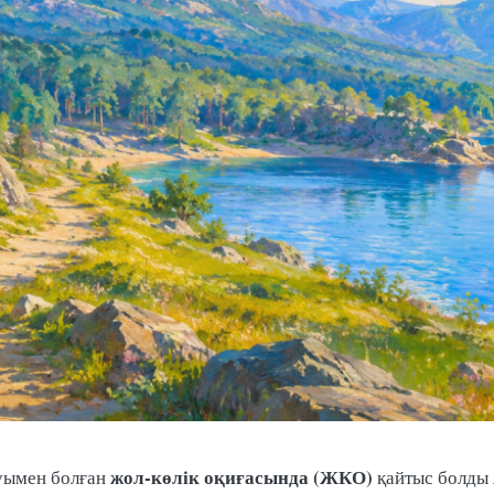
жол-көлік оқиғасында (ЖКО)
уымен болған
қайтыс болды