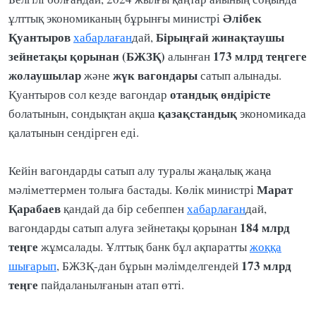
Әлібек
ұлттық экономиканың бұрынғы министрі
Қуантыров
Бірыңғай жинақтаушы
хабарлаған
дай,
зейнетақы қорынан (БЖЗҚ)
173 млрд теңгеге
алынған
жолаушылар
жүк
вагондары
және
сатып алынады.
отандық
өндірісте
Қуантыров сол кезде вагондар
қазақстандық
болатынын, сондықтан ақша
экономикада
қалатынын сендірген еді.
Кейін вагондарды сатып алу туралы жаңалық жаңа
Марат
мәліметтермен толыға бастады. Көлік министрі
Қарабаев
қандай да бір себеппен
хабарлаған
дай,
184 млрд
вагондарды сатып алуға зейнетақы қорынан
теңге
жұмсалады. Ұлттық банк бұл ақпаратты
жоққа
173 млрд
шығарып
, БЖЗҚ-дан бұрын мәлімделгендей
теңге
пайдаланылғанын атап өтті.