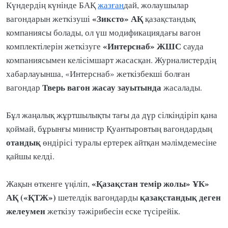
Күндердің күнінде БАҚ
жазған
дай, жолаушылар
«Зиксто» АҚ
вагондарын жеткізуші
қазақстандық
компаниясы болады, ол үш модификациядағы вагон
«Интерснаб» ЖШС
комплектілерін жеткізуге
сауда
компаниясымен келісімшарт жасасқан. Журналистердің
хабарлауынша, «Интерснаб» жеткізбекші болған
Тверь вагон жасау зауытында
вагондар
жасалады.
Бұл жаңалық жұртшылықты тағы да дүр сілкіндіріп қана
қоймай, бұрынғы министр Қуантыровтың вагондардың
отандық
өндірісі туралы ертерек айтқан мәлімдемесіне
қайшы келді.
«Қазақстан темір жолы» ҰК»
Жақын өткенге үңіліп,
АҚ («ҚТЖ»)
қазақстандық деген
шетелдік вагондарды
желеумен
жеткізу тәжірибесін еске түсірейік.