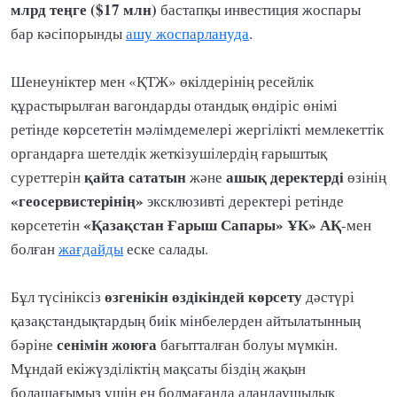
млрд теңге ($17 млн)
бастапқы инвестиция жоспары
бар кәсіпорынды
ашу жоспарлануда
.
Шенеуніктер мен «ҚТЖ» өкілдерінің ресейлік
құрастырылған вагондарды отандық өндіріс өнімі
ретінде көрсететін мәлімдемелері жергілікті мемлекеттік
органдарға шетелдік жеткізушілердің ғарыштық
қайта сататын
ашық
деректерді
суреттерін
және
өзінің
«геосервистерінің»
эксклюзивті деректері ретінде
«Қазақстан Ғарыш Сапары» ҰК» АҚ
көрсететін
-мен
болған
жағдайды
еске салады.
өзгенікін өздікіндей көрсету
Бұл түсініксіз
дәстүрі
қазақстандықтардың биік мінбелерден айтылатынның
сенімін жоюға
бәріне
бағытталған болуы мүмкін.
Мұндай екіжүзділіктің мақсаты біздің жақын
болашағымыз үшін ең болмағанда алаңдаушылық