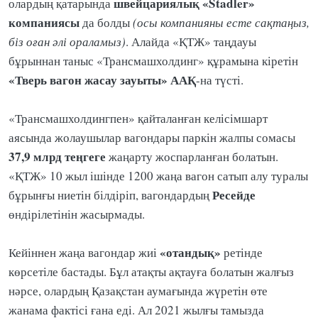
швейцариялық «Stadler»
олардың қатарында
компаниясы
да болды
(осы компанияны есте сақтаңыз,
біз оған әлі ораламыз)
. Алайда «ҚТЖ» таңдауы
бұрыннан таныс «Трансмашхолдинг» құрамына кіретін
«Тверь вагон жасау зауыты» ААҚ
-на түсті.
«Трансмашхолдингпен» қайталанған келісімшарт
аясында жолаушылар вагондары паркін жалпы сомасы
37,9 млрд теңгеге
жаңарту жоспарланған болатын.
«ҚТЖ» 10 жыл ішінде 1200 жаңа вагон сатып алу туралы
Ресейде
бұрынғы ниетін білдіріп, вагондардың
өндірілетінін жасырмады.
«отандық»
Кейіннен жаңа вагондар жиі
ретінде
көрсетіле бастады. Бұл атақты ақтауға болатын жалғыз
нәрсе, олардың Қазақстан аумағында жүретін өте
жанама фактісі ғана еді. Ал 2021 жылғы тамызда