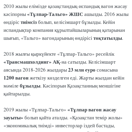
2010 жылы елімізде қазақстандық-испандық вагон жасау
«Тұлпар-Тальго» ЖШС
кәсіпорны
ашылды. 2016 жылы
тиімсіз
өндіріс
болып, келісімшарт бұзылды. Кейін
испандықтар компания құрылтайшыларының қатарынан
тоқтатылды
шығып, «Тальго» вагондарының өндірісі
.
2018 жылғы қыркүйекте «Тұлпар-Тальго» ресейлік
«Трансмашхолдинг» АҚ
-на сатылды. Келісімшарт
23 млн еуро
аясында 2018-2026 жылдары
сомасына
1200 вагон
жеткізу көзделген еді. Жарты жылдан кейін
бұзылды
мәміле
. Кәсіпорын Қазақстанның меншігіне
қайтарылды.
«Тұлпар вагон жасау
2019 жылы «Тұлпар-Тальго»
зауыты»
болып қайта аталды. «Қазақстан темір жолы»
«экономикалық тиімді» инвесторлар іздей бастады,