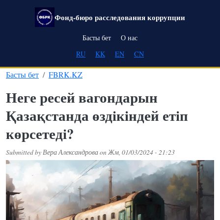
Skip to main content
Фонд-бюро расследования коррупции
Main navigation
Басты бет
О нас
RU
KK
EN
CN
Басты бет
FBRK.KZ
Неге ресей вагондарын
Қазақстанда өздікіндей етіп
көрсетеді?
Submitted by
Вера Александрова
on
Жм, 01/03/2024 - 21:23