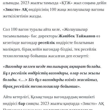
алынады. 2023 жылғы тамызда «ҚТЖ» жыл соңына дейін
«Зиксто» АҚ
өндірісінің 100 жаңа жолаушылар вагоны
жеткізілетінін жазды.
Сол 100 вагон туралы айта келе, «Жолаушылар
Жәнібек
Тайжанов
тасымалының» бас директоры
өз
ресейлік
кезегінде вагондар
өндірісте болатынын
мәлімдеп, бірақ кейін вагондар біздікі, тек ресейлік
технологиялар бойынша жасалған деп ескертті:
«Вагондар келген кезде толығырақ ақпарат болады.
Бұл ресейлік өндірістің вагондары, олар осы жылы
болады. <…> Біз бұл вагондарды өзіміз жасаймыз,
бірақ ресейлік технологиялар бойынша».
Айта кетерлігі, Қазақстанда вагондардың меншікті
бар
өндірісі
сияқты. 2023 жылғы қаңтарда «Зиксто» АҚ
жолаушылар вагондарын
Петропавл қаласында