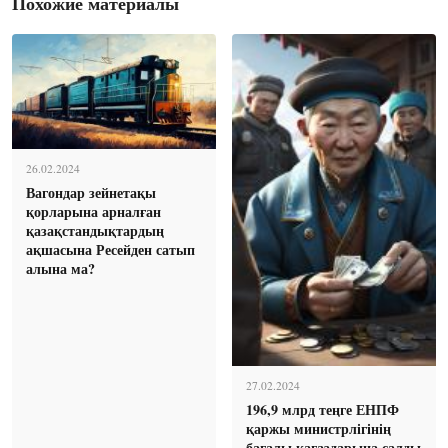
Похожие материалы
26.02.2024
Вагондар зейнетақы
қорларына арналған
қазақстандықтардың
ақшасына Ресейден сатып
алына ма?
27.02.2024
196,9 млрд теңге ЕНПФ
қаржы министрлігінің
бағалы қағаздарына салды