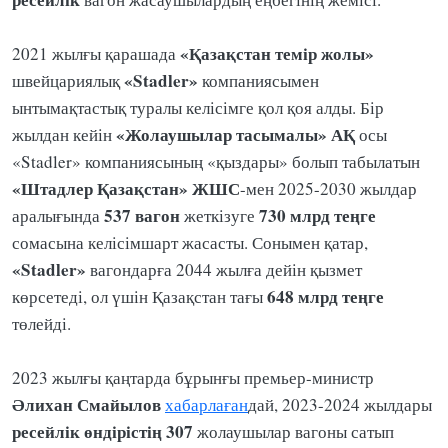
«Қазақстан темір жолы»
2021 жылғы қарашада
«Stadler»
швейцариялық
компаниясымен
ынтымақтастық туралы келісімге қол қоя алды. Бір
«Жолаушылар тасымалы» АҚ
жылдан кейін
осы
«Stadler» компаниясының «қыздары» болып табылатын
«Штадлер Қазақстан» ЖШС
-мен 2025-2030 жылдар
537 вагон
730 млрд теңге
аралығында
жеткізуге
сомасына келісімшарт жасасты. Сонымен қатар,
«Stadler»
вагондарға 2044 жылға дейін қызмет
648 млрд теңге
көрсетеді, ол үшін Қазақстан тағы
төлейді.
2023 жылғы қаңтарда бұрынғы премьер-министр
Әлихан
Смайылов
хабарлаған
дай, 2023-2024 жылдары
ресейлік
өндірістің
307
жолаушылар вагоны сатып