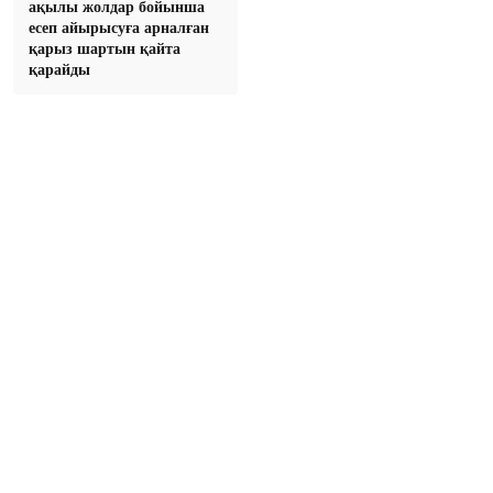
ақылы жолдар бойынша
есеп айырысуға арналған
қарыз шартын қайта
қарайды
© 2023–2026 Фонд-бюро расследования коррупции. Все права