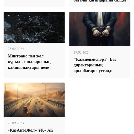
23.02.2024
29.02.2024
Минтранс пен жол
"Казспецэкспорт" Бас
құрылысшыларының
директорының
қайшылықтары неде
орынбасары ұсталды
26.09.2023
«КазАвтоЖол» ҰК» АҚ