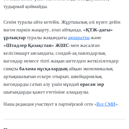
тудырмай қоймайды.
Сенім туралы айта кетейік. Жұртшылық әлі күнге дейін
«ҚТЖ-дағы»
вагон паркін жаңарту, атап айтқанда,
ұрлықтар
туралы жақындағы
ақпаратты
және
«Штадлер Қазақстан» ЖШС
-мен жасалған
келісімшарт аясындағы, сондай-ақ павлодарлық
вагондар немесе тіпті жақын шетелден жеткізілгендер
балама
нұсқалардың
сияқты
айқын экономикалық
артықшылығын ескере отырып, швейцариялық
орасан зор
вагондарды сатып алу үшін мұндай
шығындарды қажет ететініне алаңдаулы.
Наша редакция участвует в партнёрской сети «
Все СМИ
».