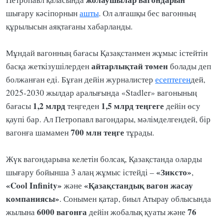
шығару кәсіпорнын
ашты
. Ол алғашқы бес вагонның
құрылысын аяқтағаны хабарланды.
Мұндай вагонның бағасы Қазақстанмен жұмыс істейтін
айтарлықтай
төмен
басқа жеткізушілерден
болады деп
болжанған еді. Бұған дейін журналистер
есептеген
дей,
2025-2030 жылдар аралығында «Stadler» вагонының
1,2 млрд
1,5 млрд теңгеге
бағасы
теңгеден
дейін өсу
қаупі бар. Ал Петропавл вагондары, мәлімделгендей, бір
700 млн теңге
вагонға шамамен
тұрады.
Жүк вагондарына келетін болсақ, Қазақстанда оларды
«Зиксто»
шығару бойынша 3 алаң жұмыс істейді –
,
«Cool Infinity»
«Қазақстандық вагон жасау
және
компаниясы»
. Сонымен қатар, биыл Атырау облысында
6000 вагонға
76
жылына
дейін жобалық қуаты және