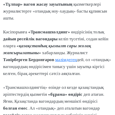
«Тұлпар» вагон жасау зауытының
қызметкерлері
журналистерге «отандық ноу-хаудың» басты құпиясын
ашты.
«Трансмашхолдинг»
Кәсіпорынға
өндірісінің толық
дайын ресейлік вагондары
келіп түсетіні, содан кейін
«қазақстандық қызғылт сары жолақ
оларға
жапсырылатыны»
хабарланды. Журналист
Тәнірберген
Бердонғаров
мәлімдеген
дей, ол «отандық»
вагондардың өндірісімен танысу үшін зауытқа кіргісі
келген, бірақ әрекеттері сәтсіз аяқталған.
«Трансмашхолдингтің» өзінде ол кезде қазақстандық
«бұрама» өндіріс
әріптестердің қызметін
деп атаған.
Яғни, Қазақстанда вагондардың меншікті өндірісі
болған емес
. Ал «отандық» деп аталатын вагондар
ресейлік
вагон жасаушылардың еңбегінің жемісі.