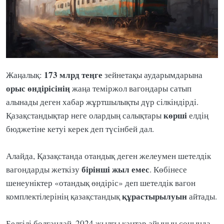
173 млрд теңге
Жаңалық:
зейнетақы аударымдарына
орыс
өндірісінің
жаңа теміржол вагондары сатып
алынады деген хабар жұртшылықты дүр сілкіндірді.
көрші
Қазақстандықтар неге олардың салықтары
елдің
бюджетіне кетуі керек деп түсінбей дал.
Алайда, Қазақстанда отандық деген желеумен шетелдік
бірінші жыл емес
вагондарды жеткізу
. Көбінесе
шенеуніктер «отандық өндіріс» деп шетелдік вагон
құрастырылуын
комплектілерінің қазақстандық
айтады.
Белгілі болғандай, 2024 жылғы қаңтар айының соңында