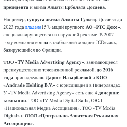
президента
Ерболата Досаева
и акима Алматы
.
супруга акима Алматы
Например,
Гульнар Досаева до
АО «РТС Деко»
2023 года
владела
15% акций крупного
,
специализирующегося на наружной рекламе. В 2007
году компания вошла в глобальный холдинг JCDecaux,
базирующийся во Франции.
ТОО «TV Media Advertising Agency»
, занимающееся
до 2016
преимущественно телевизионной рекламой,
года
Дариге Назарбаевой
КОО
принадлежало
и
«Andrade Holding B.V.»
с юрисдикцией в Нидерландах.
дочерние
У «TV Media Advertising Agency» есть еще 4
компании
: ТОО «TV Media Digital Sail», ОЮЛ
«Национальная Медиа Ассоциация», ТОО «TV Media
ОЮЛ «Центрально-Азиатская Рекламная
Digital» и
Ассоциация»
.