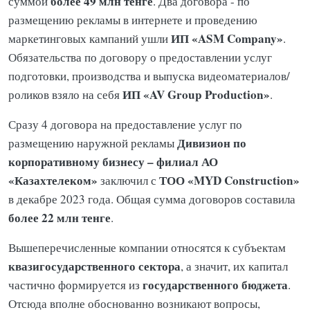
более 49 млн тенге
суммой
. Два договора - по
размещению рекламы в интернете и проведению
ИП «ASM Company»
маркетинговых кампаний ушли
.
Обязательства по договору о предоставлении услуг
подготовки, производства и выпуска видеоматериалов/
ИП «AV Group Production»
роликов взяло на себя
.
Сразу 4 договора на предоставление услуг по
Дивизион по
размещению наружной рекламы
корпоративному бизнесу – филиал АО
«Казахтелеком»
ТОО «MYD Construction»
заключил с
в декабре 2023 года. Общая сумма договоров составила
более 22 млн тенге
.
Вышеперечисленные компании относятся к субъектам
квазигосударственного сектора
, а значит, их капитал
государственного бюджета
частично формируется из
.
Отсюда вполне обоснованно возникают вопросы,