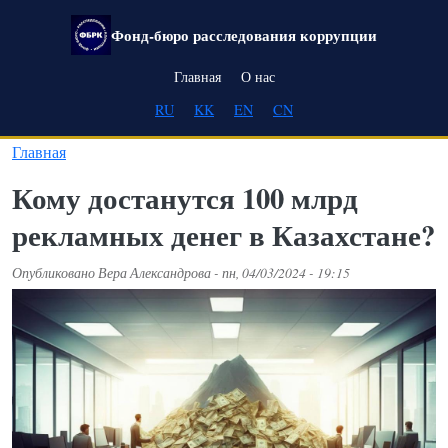
Перейти к основному содержанию
Фонд-бюро расследования коррупции
Main navigation
Главная
О нас
RU
KK
EN
CN
Главная
Кому достанутся 100 млрд
рекламных денег в Казахстане?
Опубликовано
Вера Александрова
-
пн, 04/03/2024 - 19:15