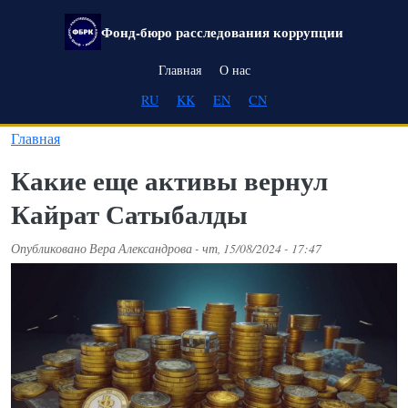
Перейти к основному содержанию
Фонд-бюро расследования коррупции
Main navigation
Главная
О нас
RU
KK
EN
CN
Главная
Какие еще активы вернул
Кайрат Сатыбалды
Опубликовано
Вера Александрова
-
чт, 15/08/2024 - 17:47