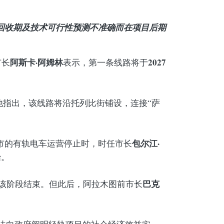
回收期及技术可行性预测不准确而在项目后期
阿斯卡·阿姆林
2027
市长
表示，第一条线路将于
他指出，该线路将沿托列比街铺设，连接“萨
包尔江·
该市的有轨电车运营停止时，时任市长
始。
巴克
布该阶段结束。但此后，阿拉木图前市长