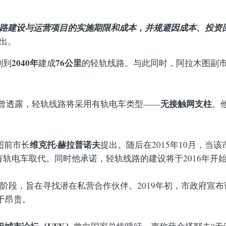
线路建设与运营项目的实施期限和成本，并规避因成本、投资
出。
2040年
76公里
划到
建成
的轻轨线路。与此同时，阿拉木图副
无接触网支柱
曾透露，轻轨线路将采用有轨电车类型——
。
维克托·赫拉普诺夫
图前市长
提出。随后在2015年10月，当
轨电车取代。同时他承诺，轻轨线路的建设将于2016年开
第一阶段，旨在寻找潜在私营合作伙伴。2019年初，市政府宣
于昂贵。