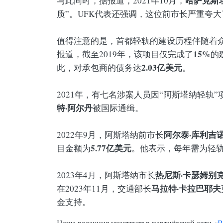
哈萨克斯
与此同时，据报道，2021年10月，
质”。UFK代表还强调，这位前市长严重夸
值得注意的是，首都轻轨的建设历程伴随着众
15%
报道，截至2019年，该项目仅完成了
的
2.03亿美元
此，对承包商的债务达
。
2021年，有七名涉案人员因“阿斯塔纳轻轨
特·阿尔丹
被国际通缉。
阿尔泰·库利吉
2022年9月，阿斯塔纳前市长
5.77亿美元
目金额为
。他表示，每年需为轻
热尼斯·卡瑟姆别
2023年4月，阿斯塔纳市长
马拉特·卡拉巴耶夫
在2023年11月，交通部长
金支持。
Наша редакция участвует в партнёрской сети «
В