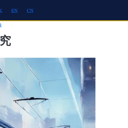
K
EN
CN
像
研究