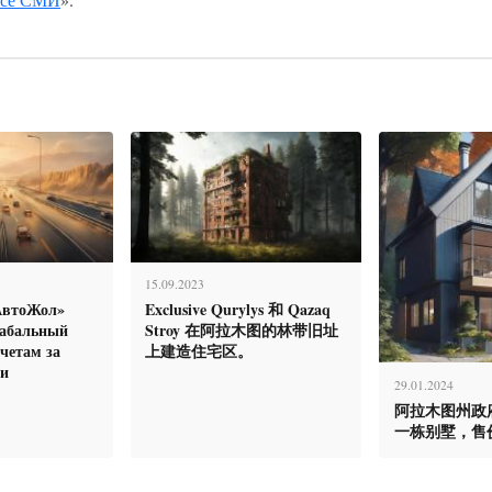
15.09.2023
АвтоЖол»
Exclusive Qurylys 和 Qazaq
кабальный
Stroy 在阿拉木图的林带旧址
счетам за
上建造住宅区。
ги
29.01.2024
阿拉木图州政
一栋别墅，售价