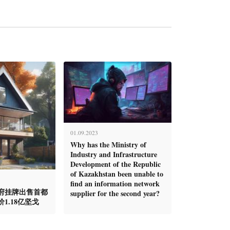
01.09.2023
Why has the Ministry of
Industry and Infrastructure
Development of the Republic
of Kazakhstan been unable to
find an information network
府挂牌出售首都
supplier for the second year?
1.18亿坚戈