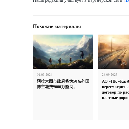
Похожие материалы
01.03.2024
26.09.2023
阿拉木图市政府将为50名外国
АО «НК «Каз
博主花费9000万坚戈。
пересмотрит 
договор по ра
платные доро