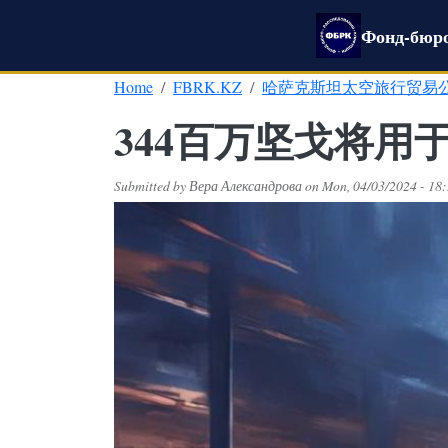
Skip to main content
Фонд-бюро
Home
FBRK.KZ
哈萨克斯坦太空旅行贸易
344百万坚戈将
Submitted by
Вера Александрова
on
Mon, 04/03/2024 - 18