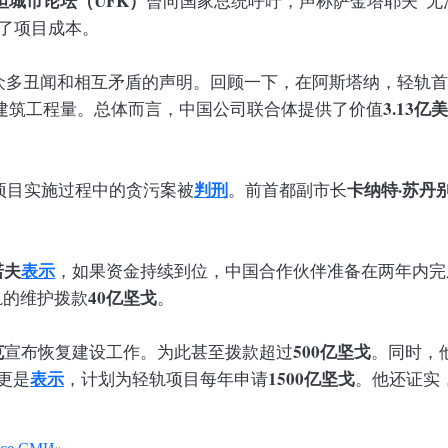
坦城市论坛（UFK）
曾向国家总统呼吁，声称萨金塔耶夫“无
大了项目成本。
多丑闻和相互矛盾的声明。回顾一下，在阿斯塔纳，轻轨首批
3.13亿
建筑工程量。总体而言，中国公司联合体提供了价值
判刑
卡纳特·苏丹
”项目实施过程中的贪污案被
。前首都副市长
诺夫
表示
，如果资金持续到位，中国合作伙伴准备在两年内完
40亿坚戈
轨的维护拨款
。
克
500亿坚戈
宣布恢复建设工作。为此甚至拨款超过
。同时，
表示
1500亿坚戈
更是
，计划为轻轨项目每年申请
。他还证实
се СМИ
».