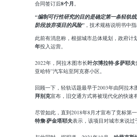
8个月
合同签订后
。
“编制可行性研究的目的是确定第一条轻轨
阶段放弃项目的风险”
，技术规格说明书中指
此前有消息称，根据城市总体规划，政府计
年
投入运营。
叶尔博拉特·多萨耶夫
2022年，阿拉木图市长
亚哈特”汽车站至阿克赛小区。
回顾一下，轻轨话题最早于2003年由阿拉木
拜别克
宣布，旧交通方式将被现代化的快速有
尽管如此，直到2018年8月才宣布了竞标
特詹·萨金塔耶夫
表示，该项目对城市来说过