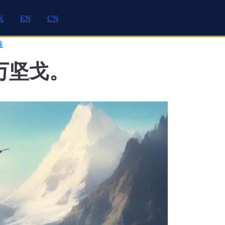
K
EN
CN
像
万坚戈。