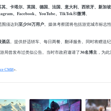
耳其、卡塔尔、英国、德国、法国、意大利、西班牙、新加坡
stagram、Facebook、YouTube、TikTok
微博
和
。
至少50万用户
范围须达到
。媒体考察团将包括游览城市标志
级酒店
。提供舒适轿车、每日两餐、翻译服务。同时将赠送纪
30名博主
图旅游局曾发布过类似公告。当时市政府邀请了
，为此
се СМИ
».