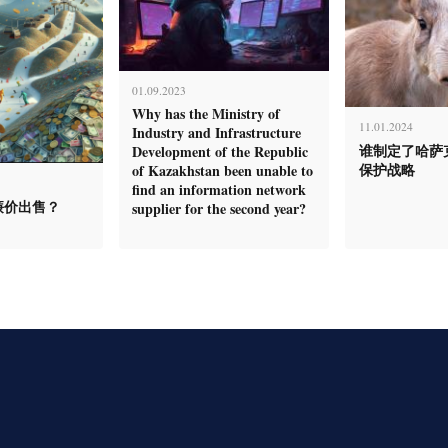
01.09.2023
Why has the Ministry of
11.01.2024
Industry and Infrastructure
谁制定了哈萨
Development of the Republic
保护战略
of Kazakhstan been unable to
find an information network
廉价出售？
supplier for the second year?