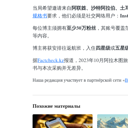
阿联酋、沙特阿拉伯、土
当局希望邀请来自
In
规格书
要求，他们必须是社交网络用户：
至少30万粉丝
每位博主须拥有
，其账号覆盖
等内容。
四星级
五星
博主将获安排往返航班，入住
或
据
Factcheck.kz
报道，2023年10月阿拉木
书与本次采购并无差异。
Наша редакция участвует в партнёрской сети «
В
Похожие материалы