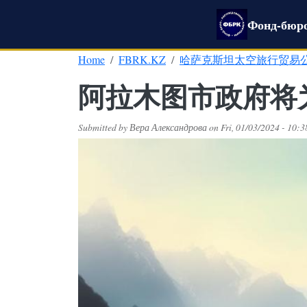
Skip to main content
Фонд-бюро
Home
FBRK.KZ
哈萨克斯坦太空旅行贸易
阿拉木图市政府将为
Submitted by
Вера Александрова
on
Fri, 01/03/2024 - 10:3