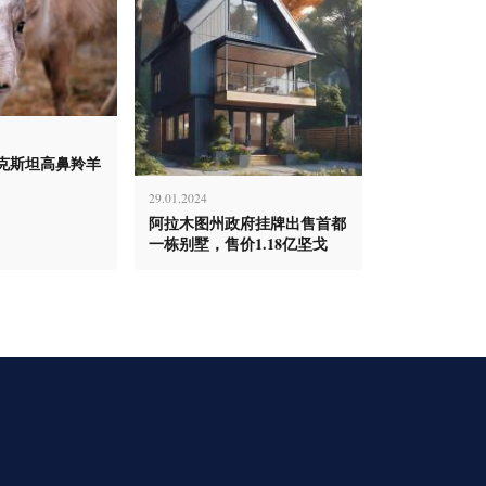
克斯坦高鼻羚羊
29.01.2024
阿拉木图州政府挂牌出售首都
一栋别墅，售价1.18亿坚戈