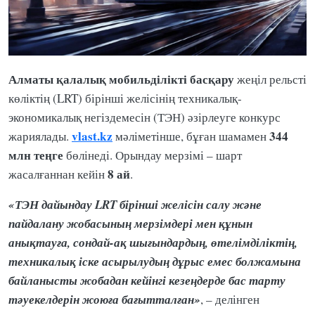
Алматы қалалық мобильділікті басқару
жеңіл рельсті
көліктің (LRT) бірінші желісінің техникалық-
экономикалық негіздемесін (ТЭН) әзірлеуге конкурс
vlast.kz
344
жариялады.
мәліметінше, бұған шамамен
млн теңге
бөлінеді. Орындау мерзімі – шарт
8 ай
жасалғаннан кейін
.
«ТЭН дайындау LRT бірінші желісін салу және
пайдалану жобасының мерзімдері мен құнын
анықтауға, сондай-ақ шығындардың, өтелімділіктің,
техникалық іске асырылудың дұрыс емес болжамына
байланысты жобадан кейінгі кезеңдерде бас тарту
тәуекелдерін жоюға бағытталған»
, – делінген