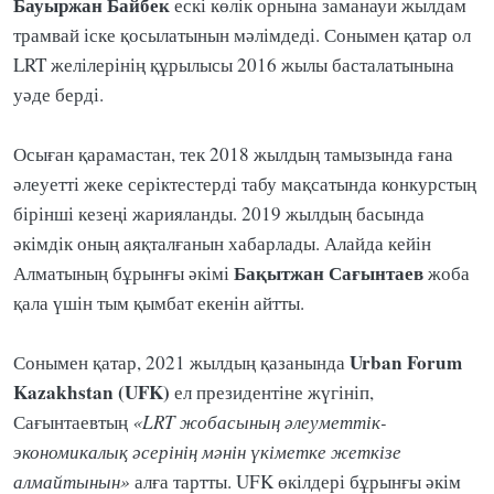
Бауыржан Байбек
ескі көлік орнына заманауи жылдам
трамвай іске қосылатынын мәлімдеді. Сонымен қатар ол
LRT желілерінің құрылысы 2016 жылы басталатынына
уәде берді.
Осыған қарамастан, тек 2018 жылдың тамызында ғана
әлеуетті жеке серіктестерді табу мақсатында конкурстың
бірінші кезеңі жарияланды. 2019 жылдың басында
әкімдік оның аяқталғанын хабарлады. Алайда кейін
Бақытжан Сағынтаев
Алматының бұрынғы әкімі
жоба
қала үшін тым қымбат екенін айтты.
Urban Forum
Сонымен қатар, 2021 жылдың қазанында
Kazakhstan (UFK)
ел президентіне жүгініп,
Сағынтаевтың
«LRT жобасының әлеуметтік-
экономикалық әсерінің мәнін үкіметке жеткізе
алмайтынын»
алға тартты. UFK өкілдері бұрынғы әкім