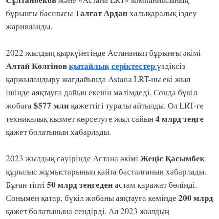
Талғат Ардан
бұрынғы басшысы
халықаралық іздеу
жарияланды.
2022 жылдың қыркүйегінде Астананың бұрынғы әкімі
Алтай Көлгінов
қытайлық серіктестер
үздіксіз
қаржыландыру жағдайында Astana LRT-ны екі жыл
ішінде аяқтауға дайын екенін мәлімдеді. Сонда бүкіл
$577 млн
жобаға
қажеттігі туралы айтылды. Ол LRT-ге
4 млрд теңге
техникалық қызмет көрсетуге жыл сайын
қажет болатынын хабарлады.
Жеңіс Қасымбек
2023 жылдың сәуірінде Астана әкімі
құрылыс жұмыстарының қайта басталғанын хабарлады.
50 млрд теңгеден
Бұған тіпті
астам қаражат бөлінді.
200 млрд
Сонымен қатар, бүкіл жобаны аяқтауға кемінде
қажет болатынына сендірді. Ал 2023 жылдың