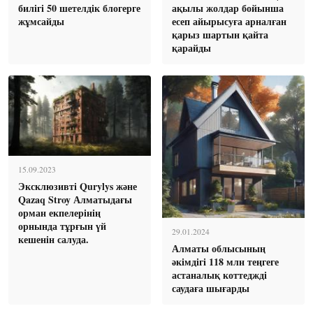
билігі 50 шетелдік блогерге
ақылы жолдар бойынша
жұмсайды
есеп айырысуға арналған
қарыз шартын қайта
қарайды
15.09.2023
Эксклюзивті Qurylys және
Qazaq Stroy Алматыдағы
орман екпелерінің
орнында тұрғын үй
29.01.2024
кешенін салуда.
Алматы облысының
әкімдігі 118 млн теңгеге
астаналық коттеджді
саудаға шығарды