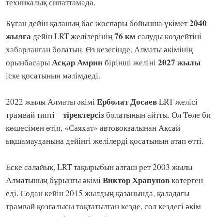
техникалық сипаттамада.
2040
Бұған дейін қаланың бас жоспары бойынша үкімет
жылға
76 км
дейін LRT желілерінің
салуды көздейтіні
хабарланған болатын. Өз кезегінде, Алматы әкімінің
Асқар Амрин
2027 жылы
орынбасары
бірінші желіні
іске қосатынын мәлімдеді.
Ерболат Досаев
2022 жылы Алматы әкімі
LRT желісі
тіректерсіз
трамвай типті –
болатынын айтты. Ол Төле би
көшесімен өтіп, «Саяхат» автовокзалынан Ақсай
ықшамауданына дейінгі желілерді қосатынын атап өтті.
Еске салайық, LRT тақырыбын алғаш рет 2003 жылы
Виктор Храпунов
Алматының бұрынғы әкімі
көтерген
еді. Содан кейін 2015 жылдың қазанында, қаладағы
трамвай қозғалысы тоқтатылған кезде, сол кездегі әкім