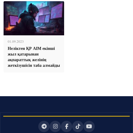
01.09.2023
Неліктен ҚР АІМ екінші
жыл қатарынан
ақпараттық желінің
жеткізушісін таба алмайды