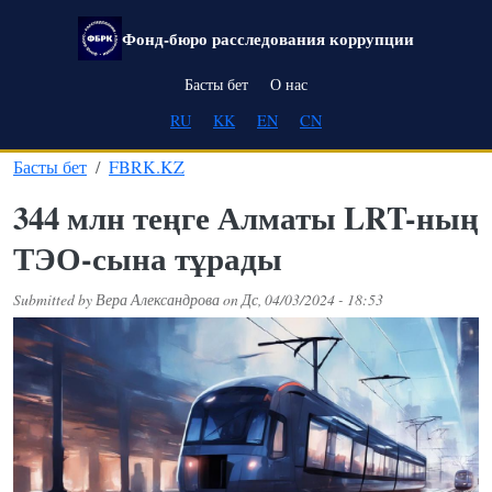
Skip to main content
Фонд-бюро расследования коррупции
Main navigation
Басты бет
О нас
RU
KK
EN
CN
Басты бет
FBRK.KZ
344 млн теңге Алматы LRT-ның
ТЭО-сына тұрады
Submitted by
Вера Александрова
on
Дс, 04/03/2024 - 18:53