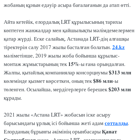
жобаның құнын едәуір асыра бағалағанын да атап өтті.
Айта кетейік, елордалық LRT құрылысының тарихы
көптеген жанжалдар мен қайшылықты мәлімдемелермен
қатар жүрді. Еске салайық, Астанада LRT-дің алғашқы
24.kz
тіректерін салу 2017 жылы басталған болатын.
мәліметінше, 2019 жылы жоба бойынша құрылыс-
15%
монтаж жұмыстарының тек
-ы ғана орындалған.
$313 млн
Жалпы, қытайлық компаниялар консорциумы
$86 млн
көлемінде қызмет көрсеткен, оның тек
-ы
$203 млн
төленген. Осылайша, мердігерлерге берешек
құрады.
2021 жылы «Астана LRT» жобасын іске асыру
сотталды
барысындағы ұрлық ісі бойынша жеті адам
.
Қанат
Елорданың бұрынғы әкімінің орынбасары
Сұлтанбеков
және «Астана LRT» компаниясының