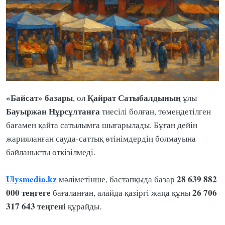
«Байсат» базары
Қайрат Сатыбалдының
, ол
ұлы
Бауыржан Нұрсұлтанға
тиесілі болған, төмендетілген
бағамен қайта сатылымға шығарылады. Бұған дейін
жарияланған сауда-саттық өтінімдердің болмауына
байланысты өткізілмеді.
Ulysmedia.kz
28 639 882
мәліметінше, бастапқыда базар
000 теңгеге
26 706
бағаланған, алайда қазіргі жаңа құны
317 643 теңгені
құрайды.