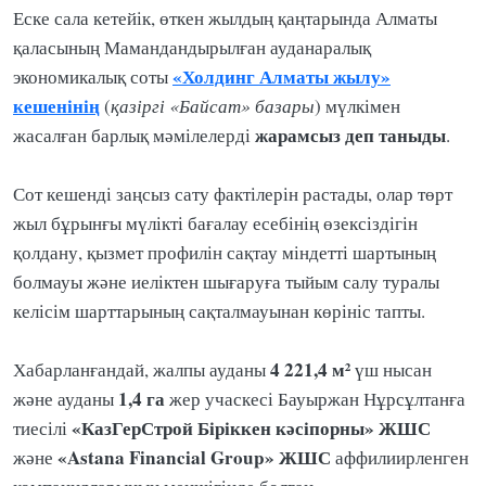
Еске сала кетейік, өткен жылдың қаңтарында Алматы
қаласының Мамандандырылған ауданаралық
«Холдинг Алматы жылу»
экономикалық соты
кешенінің
(
қазіргі «Байсат» базары
) мүлкімен
жарамсыз деп таныды
жасалған барлық мәмілелерді
.
Сот кешенді заңсыз сату фактілерін растады, олар төрт
жыл бұрынғы мүлікті бағалау есебінің өзексіздігін
қолдану, қызмет профилін сақтау міндетті шартының
болмауы және иеліктен шығаруға тыйым салу туралы
келісім шарттарының сақталмауынан көрініс тапты.
4 221,4 м²
Хабарланғандай, жалпы ауданы
үш нысан
1,4 га
және ауданы
жер учаскесі Бауыржан Нұрсұлтанға
«КазГерСтрой Біріккен кәсіпорны» ЖШС
тиесілі
«Astana Financial Group» ЖШС
және
аффилиирленген