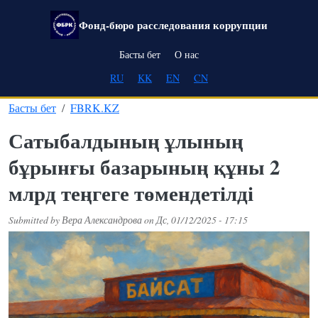
Skip to main content
Фонд-бюро расследования коррупции
Main navigation
Басты бет
О нас
RU
KK
EN
CN
Басты бет
FBRK.KZ
Сатыбалдының ұлының
бұрынғы базарының құны 2
млрд теңгеге төмендетілді
Submitted by
Вера Александрова
on
Дс, 01/12/2025 - 17:15