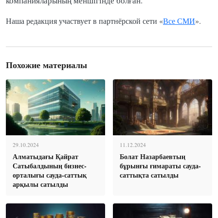
компанияларының меншігінде болған.
Наша редакция участвует в партнёрской сети «
Все СМИ
».
Похожие материалы
29.10.2024
11.12.2024
Алматыдағы Қайрат
Болат Назарбаевтың
Сатыбалдының бизнес-
бұрынғы ғимараты сауда-
орталығы сауда-саттық
саттықта сатылды
арқылы сатылды