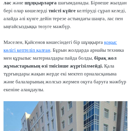
лас
шұңқырларға
және
шағымданады. Бірнеше жылдан
тиісті күйге
бері олар көшелерді
келтіруді сұрап келеді,
алайда әлі күнге дейін терезе астындағы шаңға, лас пен
ыңғайсыздыққа төзуге мәжбүр.
Мәселен, Қайсенов көшесіндегі бір шұңқырға
қоқыс
көлігі кептеліп қалған
. Бұрын жолдарда арнайы техника
бірақ жол
мен құрылыс материалдары пайда болды,
жұмыстарының өзі тиісінше жүргізілмейді.
Қала
тұрғындары жақын жерде екі мектеп орналасқанына
және балаларының жолсыз жермен оқуға баруға мәжбүр
екеніне алаңдаулы.