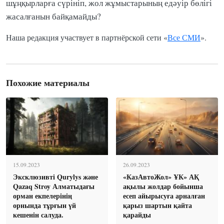
шұңқырларға сүрініп, жол жұмыстарының едәуір бөлігі
жасалғанын байқамайды?
Наша редакция участвует в партнёрской сети «
Все СМИ
».
Похожие материалы
15.09.2023
26.09.2023
Эксклюзивті Qurylys және
«КазАвтоЖол» ҰК» АҚ
Qazaq Stroy Алматыдағы
ақылы жолдар бойынша
орман екпелерінің
есеп айырысуға арналған
орнында тұрғын үй
қарыз шартын қайта
кешенін салуда.
қарайды