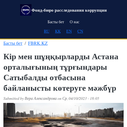
Skip to main content
Фонд-бюро расследования коррупции
Main navigation
Басты бет
О нас
RU
KK
EN
CN
Басты бет
FBRK.KZ
Кір мен шұңқырларды Астана
орталығының тұрғындары
Сатыбалды отбасына
байланысты көтеруге мәжбүр
Submitted by
Вера Александрова
on
Ср, 04/10/2023 - 18:05