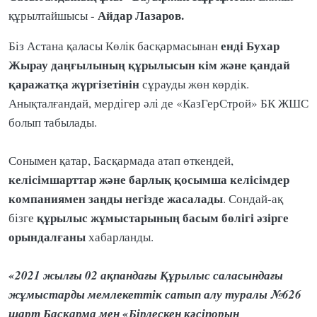
Айдар Лазаров.
құрылтайшысы -
енді Бухар
Біз Астана қаласы Көлік басқармасынан
Жырау даңғылының құрылысын кім және қандай
қаражатқа жүргізетінін
сұрауды жөн көрдік.
Анықталғандай, мердігер әлі де «КазГерСтрой» БК ЖШС
болып табылады.
Сонымен қатар, Басқармада атап өткендей,
келісімшарттар және барлық қосымша келісімдер
компаниямен заңды негізде жасалады
. Сондай-ақ
құрылыс жұмыстарының басым бөлігі әзірге
бізге
орындалғаны
хабарланды.
«2021 жылғы 02 ақпандағы Құрылыс саласындағы
жұмыстарды мемлекеттік сатып алу туралы №626
шарт Басқарма мен «Бірлескен кәсіпорын