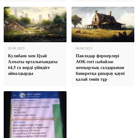
05.09.2023
04.09.2023
Кулибаев мен Цхай
Павлодар фермерлері
Алматы орталығындағы
АӨК-тегі сыбайлас
64,5 га жерді үйіндіге
жемқорлық салдарынан
айналдырды
банкротқа ұшырау қаупі
қалай төніп тұр