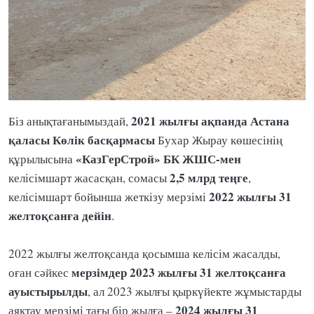
2021 жылғы ақпанда Астана
Біз анықтағанымыздай,
қаласы Көлік басқармасы
Бухар Жырау көшесінің
«КазГерСтрой» БК ЖШС-мен
құрылысына
2,5 млрд теңге
келісімшарт жасасқан, сомасы
,
2022 жылғы 31
келісімшарт бойынша жеткізу мерзімі
желтоқсанға дейін
.
2022 жылғы желтоқсанда қосымша келісім жасалды,
мерзімдер 2023 жылғы 31 желтоқсанға
оған сәйкес
ауыстырылды
, ал 2023 жылғы қыркүйекте жұмыстарды
2024 жылғы 31
аяқтау мерзімі тағы бір жылға –