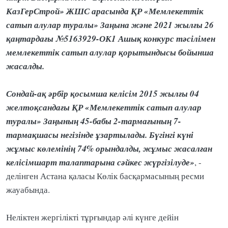
КазГерСтрой» ЖШС арасында ҚР «Мемлекеттік
сатып алулар туралы» Заңына және 2021 жылғы 26
қаңтардағы №5163929-ОК1 Ашық конкурс тәсілімен
мемлекеттік сатып алулар қорытындысы бойынша
жасалды.
Сондай-ақ әрбір қосымша келісім 2015 жылғы 04
желтоқсандағы ҚР «Мемлекеттік сатып алулар
туралы» Заңының 45-бабы 2-тармағының 7-
тармақшасы негізінде ұзартылады. Бүгінгі күні
жұмыс көлемінің 74% орындалды, жұмыс жасалған
келісімшарт талаптарына сәйкес жүргізілуде»
, -
делінген Астана қаласы Көлік басқармасының ресми
жауабында.
Неліктен жергілікті тұрғындар әлі күнге дейін