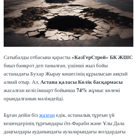
«КазГерСтрой» БК ЖШС
Сатыбалды отбасына қарасты
биыл банкрот деп танылған, үшінші жыл бойы
астанадағы Бухар Жырау көшесінің құрылысын аяқтай
Астана қаласы Көлік басқармасы
алмай отыр. Ал,
74%
жасалған келісімшарт бойынша
жұмыс көлемі
орындалғанын мәлімдейді.
Бұған дейін біз
жазған
едік, астаналық тұрғын үй
кешендерінің тұрғындары Әл-Фараби және Ұлы Дала
даңғылдары ауданындағы аулаларындағы жолдардағы