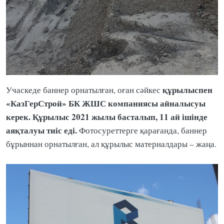
құрылыспен
Учаскеде баннер орнатылған, оған сәйкес
«КазГерСтрой» БК ЖШС компаниясы айналысуы
керек. Құрылыс 2021 жылы басталып, 11 ай ішінде
аяқталуы тиіс еді.
Фотосуреттерге қарағанда, баннер
бұрыннан орнатылған, ал құрылыс материалдары – жаңа.