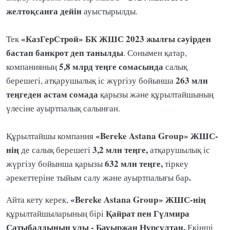
желтоқсанға дейін
ауыстырылды.
«КазГерСтрой» БК ЖШС 2023 жылғы сәуірден
Тек
бастап банкрот деп танылды
. Сонымен қатар,
5,8 млрд теңге сомасында
компанияның
салық
263 млн
берешегі, атқарушылық іс жүргізу бойынша
теңгеден астам сомада
қарызы және құрылтайшының
үлесіне ауыртпалық салынған.
«Bereke Astana Group» ЖШС-
Құрылтайшы компания
нің
3,2 млн теңге,
де салық берешегі
атқарушылық іс
632 млн теңге,
жүргізу бойынша қарызы
тіркеу
.
әрекеттеріне тыйым салу және ауыртпалығы бар
«Bereke Astana Group» ЖШС-нің
Айта кету керек,
Қайрат пен Гүлмира
құрылтайшыларының бірі
Сатыбалдының ұлы - Бауыржан Нұрсұлтан.
Екінші