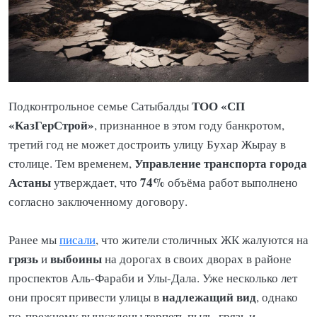
ТОО «СП
Подконтрольное семье Сатыбалды
«КазГерСтрой»
, признанное в этом году банкротом,
третий год не может достроить улицу Бухар Жырау в
Управление транспорта города
столице. Тем временем,
Астаны
74%
утверждает, что
объёма работ выполнено
согласно заключенному договору.
Ранее мы
писали
, что жители столичных ЖК жалуются на
грязь
выбоины
и
на дорогах в своих дворах в районе
проспектов Аль-Фараби и Улы-Дала. Уже несколько лет
надлежащий вид
они просят привести улицы в
, однако
по-прежнему вынуждены терпеть пыль, грязь и