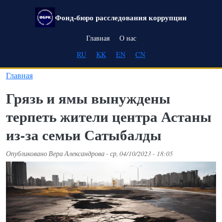
Перейти к основному содержанию
Фонд-бюро расследования коррупции
Main navigation
Главная
О нас
RU
KK
EN
CN
Главная
Грязь и ямы вынуждены
терпеть жители центра Астаны
из-за семьи Сатыбалды
Опубликовано
Вера Александрова
-
ср, 04/10/2023 - 18:05