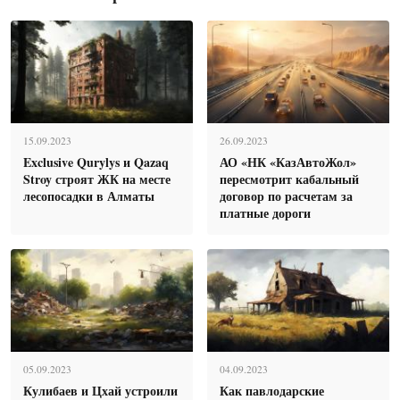
15.09.2023
26.09.2023
Exclusive Qurylys и Qazaq
АО «НК «КазАвтоЖол»
Stroy строят ЖК на месте
пересмотрит кабальный
лесопосадки в Алматы
договор по расчетам за
платные дороги
05.09.2023
04.09.2023
Кулибаев и Цхай устроили
Как павлодарские