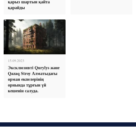
қарыз шартын қайта
қарайды
15.09.2023
Эксклюзивті Qurylys және
Qazaq Stroy Алматыдағы
орман екпелерінің
орнында тұрғын үй
кешенін салуда.