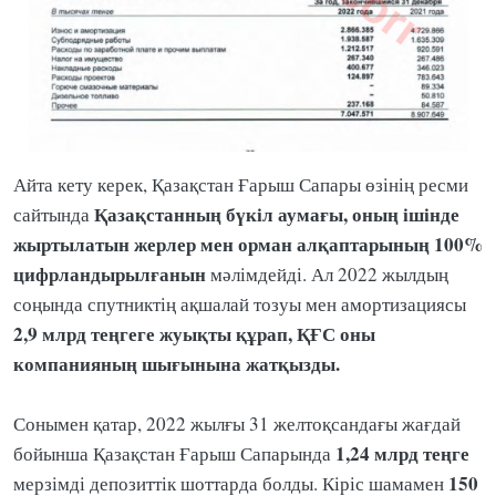
Айта кету керек, Қазақстан Ғарыш Сапары өзінің ресми
Қазақстанның бүкіл аумағы, оның ішінде
сайтында
жыртылатын жерлер мен орман алқаптарының 100%
цифрландырылғанын
мәлімдейді. Ал 2022 жылдың
соңында спутниктің ақшалай тозуы мен амортизациясы
2,9 млрд теңгеге жуықты құрап, ҚҒС оны
компанияның шығынына жатқызды.
Сонымен қатар, 2022 жылғы 31 желтоқсандағы жағдай
1,24 млрд теңге
бойынша Қазақстан Ғарыш Сапарында
150
мерзімді депозиттік шоттарда болды. Кіріс шамамен