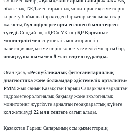
«Қазақстан Ғарыш Сапары» ҰК» АҚ
Сонымен қатар,
облыстық ТЖД-мен ғарыштық мониторинг қызметтерін
көрсету бойынша бір көзден бірқатар келісімшарттар
бұл өңірлерге орта есеппен 6 млн теңгеге
жасасты,
түседі.
ҚР Қорғаныс
Сондай-ақ, «ҚҒС» ҰК-нің
министрлігімен
спутниктік мониторингтің
навигациялық қызметтерін көрсетуге келісімшарты бар,
оның құны шамамен 8 млн теңгені құрайды.
«Республикалық фитосанитариялық
Оған қоса,
диагностика және болжамдар әдістемелік орталығы»
РММ
жыл сайын Қазақстан Ғарыш Сапарынан ғарыштан
гидрометеорологиялық бақылау және экологиялық
мониторинг жүргізуге арналған геоақпараттық жүйеге
22 млн теңгеге
қол жеткізуді
сатып алады.
Қазақстан Ғарыш Сапарының осы қызметтердің