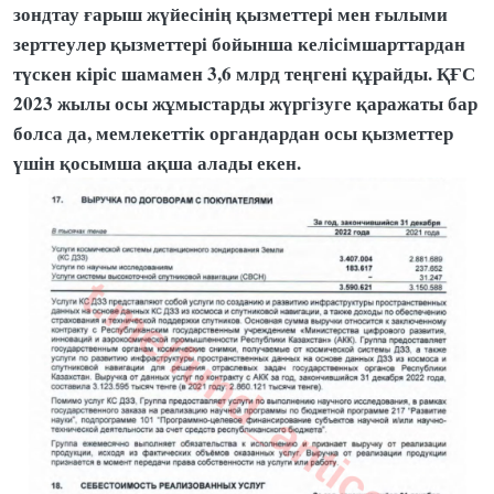
зондтау ғарыш жүйесінің қызметтері мен ғылыми
зерттеулер қызметтері бойынша келісімшарттардан
түскен кіріс шамамен 3,6 млрд теңгені құрайды. ҚҒС
2023 жылы осы жұмыстарды жүргізуге қаражаты бар
болса да, мемлекеттік органдардан осы қызметтер
үшін қосымша ақша алады екен.