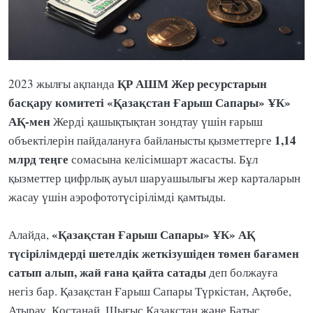
ҚР АШМ Жер ресурстарын
2023 жылғы ақпанда
басқару комитеті
«Қазақстан Ғарыш Сапары» ҰК»
АҚ-мен
Жерді қашықтықтан зондтау үшін ғарыш
1,14
объектілерін пайдалануға байланысты қызметтерге
млрд теңге
сомасына келісімшарт жасасты. Бұл
қызметтер цифрлық ауыл шаруашылығы жер карталарын
жасау үшін аэрофототүсірілімді қамтыды.
«Қазақстан Ғарыш Сапары» ҰК» АҚ
Алайда,
түсірілімдерді шетелдік жеткізушіден төмен бағамен
сатып алып, жай ғана қайта сатады
деп болжауға
негіз бар. Қазақстан Ғарыш Сапары Түркістан, Ақтөбе,
Атырау, Қостанай, Шығыс Қазақстан және Батыс