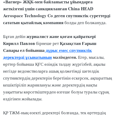
«Вагнер» ЖҚК-мен байланысты ұйымдарға
жеткізгені үшін санкцияланған China HEAD
Aerospace Technology Co деген спутниктік суреттерді
сататын қытайлық компания
болды деп болжануда.
журналист және қоғам қайраткері
Бұған дейін
Кирилл Павлов
Қазақстан Ғарыш
бірнеше рет
Сапары ел бойынша
дұрыс емес спутниктік
деректерді ұсынатынын
мәлімдеген.
Егер, мысалы,
өрттер бойынша ҚҒС өзіндік талдау жүргізбей, ақылы
негізде ведомстволарға ашық қолжетімді шетелдік
спутниктердің деректерін беретінін ескерсек, ақпараттың
кешіктіріліп жариялануы және деректердің нақты
уақыттағы көрсеткіштерден өзгеше болуы туралы сұрақ
өздігінен жойылады.
ҚР ТЖМ-ның өзекті деректері болғанда, тек өрттердің