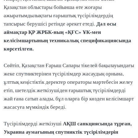
Қазақстан облыстары бойынша өте жоғары
ажыратымдылықтағы ғарыштық түсірілімдердің
Дәл осы
тапсырыс берушісі ретінде әрекет етеді.
аймақтар ҚР ЖРБК-ның «ҚҒС» ҰК-мен
келісімшартының техникалық спецификациясында
көрсетілген.
Сөйтіп, Қазақстан Ғарыш Сапары тікелей бақылауындағы
жеке спутниктерінен түсірілімдер жасаудың орнына,
ұлттық кеңістіктік деректер операторы мәртебесін желеу
етіп, шетелдік жеткізушіден ғарыштық түсірілімдерді
жай ғана сатып алады, бұл оларға бір көзден келісімшарт
жасасуға мүмкіндік береді.
АҚШ санкциясында тұрған,
Түсірілімдерді жеткізуші
Украина аумағының спутниктік түсірілімдерін