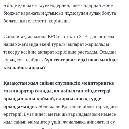
өзінде қаншама тәуекелдерден, шығындардан және
бюджет қаражатын ұтымсыз жұмсаудан аулақ болуға
болатынын елестетіп көріңізші.
Сондай-ақ, жақында ҚҒС егістіктің 81%-дан астамы
нашар жағдайда екені туралы ақпарат жариялады -
тексеру кезінде ақпарат керісінше расталды. Осыдан
бұл геосервистерді шын мәнінде
сұрақ туындайды -
кім пайдаланады?
Қазақстан жыл сайын спутниктік мониторингке
миллиардтар салады, ол қойылған міндеттерді
орындап қана қоймай, оларды ашық түрде
орындамайды.
Абай және Қостанай облыстарындағы
өрттерді, Бузачидегі метан шығарындыларын немесе
жыл сайын әкімдіктер үшін жаңалыққа айналатын су