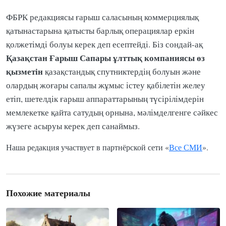
ФБРК редакциясы ғарыш саласының коммерциялық
қатынастарына қатысты барлық операциялар еркін
қолжетімді болуы керек деп есептейді. Біз сондай-ақ
Қазақстан Ғарыш Сапары ұлттық компаниясы өз
қызметін
қазақстандық спутниктердің болуын және
олардың жоғары сапалы жұмыс істеу қабілетін желеу
етіп, шетелдік ғарыш аппараттарының түсірілімдерін
мемлекетке қайта сатудың орнына, мәлімделгенге сәйкес
жүзеге асыруы керек деп санаймыз.
Наша редакция участвует в партнёрской сети «
Все СМИ
».
Похожие материалы