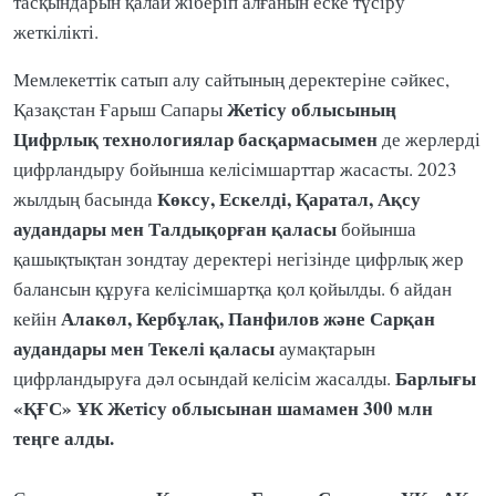
тасқындарын қалай жіберіп алғанын еске түсіру
жеткілікті.
Мемлекеттік сатып алу сайтының деректеріне сәйкес,
Жетісу облысының
Қазақстан Ғарыш Сапары
Цифрлық технологиялар басқармасымен
де жерлерді
цифрландыру бойынша келісімшарттар жасасты. 2023
Көксу, Ескелді, Қаратал, Ақсу
жылдың басында
аудандары мен Талдықорған қаласы
бойынша
қашықтықтан зондтау деректері негізінде цифрлық жер
балансын құруға келісімшартқа қол қойылды. 6 айдан
Алакөл, Кербұлақ, Панфилов және Сарқан
кейін
аудандары мен Текелі қаласы
аумақтарын
Барлығы
цифрландыруға дәл осындай келісім жасалды.
«ҚҒС» ҰК Жетісу облысынан шамамен 300 млн
теңге алды.