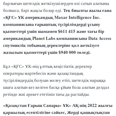
барлығын шетелдік жеткізушілерден өзі сатып алатыны
Тек биылғы жылы ғана
болмаса, бәрі жақсы болар еді.
«ҚҒС» ҰК американдық Maxar Intelligence Inc.
компаниясына ғарыштық түсірілімдерді ұсыну
қызметтері үшін шамамен $611 415 және тағы бір
американдық Planet Labs компаниясына Data Access
спутниктік тобының деректеріне қол жеткізуге
жазылым қызметтері үшін $940 000 төледі.
Бұл «ҚҒС» ҰК-нің ұлттық кеңістіктік деректер
операторы мәртебесін және қазақстандық
түсірілімдердің болуын желеу етіп, шетелдік нарыққа
шыға алатын кез келген басқа ұйым бола алатын делдал
ретінде жиі әрекет ететінін тағы да растайды.
«Қазақстан Ғарыш Сапары» ҰК» АҚ-нің 2022 жылғы
қаржылық есептілігіне сәйкес, Жерді қашықтықтан