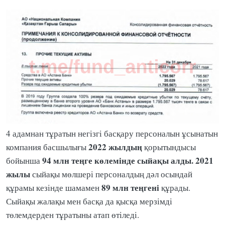
4 адамнан тұратын негізгі басқару персоналын ұсынатын
2022 жылдың
компания басшылығы
қорытындысы
94 млн теңге көлемінде сыйақы алды.
2021
бойынша
жылы
сыйақы мөлшері персоналдың дәл осындай
89 млн теңгені
құрамы кезінде шамамен
құрады.
Сыйақы жалақы мен басқа да қысқа мерзімді
төлемдерден тұратыны атап өтіледі.