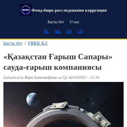
Skip to main content
Фонд-бюро расследования коррупции
Main navigation
Басты бет
О нас
RU
KK
EN
CN
Басты бет
FBRK.KZ
«Қазақстан Ғарыш Сапары»
сауда-ғарыш компаниясы
Submitted by
Вера Александрова
on
Ср, 04/10/2023 - 12:39