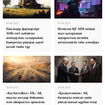
04.09.2023
01.09.2023
Павлодар фермерлері
Неліктен ҚР АІМ екінші
АӨК-тегі сыбайлас
жыл қатарынан
жемқорлық салдарынан
ақпараттық желінің
банкротқа ұшырау қаупі
жеткізушісін таба алмайды
қалай төніп тұр
26.09.2023
28.08.2023
«КазАвтоЖол» ҰК» АҚ
«Қазақтелеком» АҚ
ақылы жолдар бойынша
басшысы мансап үшін
есеп айырысуға арналған
денсаулығын құрбан етеді