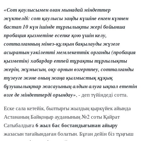
«Сот қаулысымен оған мынадай міндеттер
жүктелді: сот қаулысы заңды күшіне енген күннен
бастап 10 күн ішінде тұрғылықты жері бойынша
пробация қызметіне есепке қою үшін келу,
сотталғанның мінез-құлқын бақылауды жүзеге
асыратын уәкілетті мемлекеттік органды (пробация
қызметін) хабардар етпей тұрақты тұрғылықты
жерін, жұмысын, оқу орнын өзгертпеу, сотталғанды
түзеуге және оның жаңа қылмыстық құқық
бұзушылықтар жасауының алдын алуға ықпал ететін
өзге де міндеттерді орындау»
, - деп түйіндеді сотта.
Еске сала кетейік, былтырғы жылдың қыркүйек айында
Астананың Байқоңыр ауданының №2 соты Қайрат
6 жыл бас бостандығынан айыру
Сатыбалдыға
жазасын тағайындаған болатын. Бұған дейін біз тұңғыш