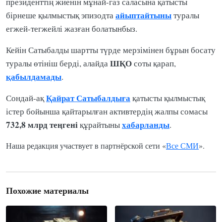
президенттің жиенін мұнай-газ саласына қатысты
айыптайтыны
бірнеше қылмыстық эпизодта
туралы
егжей-тегжейлі жазған болатынбыз.
Кейін Сатыбалды шартты түрде мерзімінен бұрын босату
ШҚО
туралы өтініш берді, алайда
соты қарап,
қабылдамады
.
Қайрат Сатыбалдыға
Сондай-ақ
қатысты қылмыстық
істер бойынша қайтарылған активтердің жалпы сомасы
732,8 млрд теңгені
хабарланды
құрайтыны
.
Наша редакция участвует в партнёрской сети «
Все СМИ
».
Похожие материалы