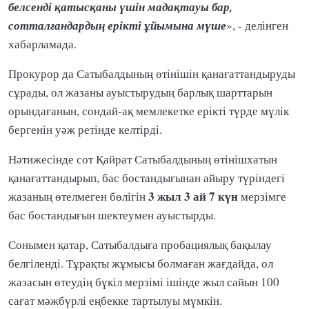
белсенді қатысқаны үшін мадақтауы бар,
сотталғандардың ерікті ұйымына мүше
», - делінген
хабарламада.
Прокурор да Сатыбалдының өтінішін қанағаттандыруды
сұрады, ол жазаны ауыстырудың барлық шарттарын
орындағанын, сондай-ақ мемлекетке ерікті түрде мүлік
бергенін уәж ретінде келтірді.
Нәтижесінде сот Қайрат Сатыбалдының өтінішхатын
қанағаттандырып, бас бостандығынан айыру түріндегі
3 жыл 3 ай 7 күн
жазаның өтелмеген бөлігін
мерзімге
бас бостандығын шектеумен ауыстырды.
Сонымен қатар, Сатыбалдыға пробациялық бақылау
белгіленді. Тұрақты жұмысы болмаған жағдайда, ол
жазасын өтеудің бүкіл мерзімі ішінде жыл сайын 100
сағат мәжбүрлі еңбекке тартылуы мүмкін.