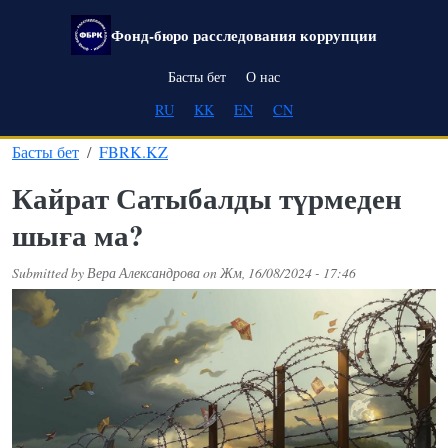
Skip to main content
Фонд-бюро расследования коррупции
Main navigation
Басты бет
О нас
RU
KK
EN
CN
Басты бет
FBRK.KZ
Кайрат Сатыбалды түрмеден
шыға ма?
Submitted by
Вера Александрова
on
Жм, 16/08/2024 - 17:46