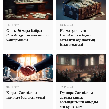
11.04.2024
18.07.2024
Сонғы 50 млрд Қайрат
Нигматулин мен
Сатыбалдыдан мемлекетке
Сатыбалды есімдері
қайтарылады
сотталған адвокаттың
ісінде кездеседі
01.04.2024
02.05.2024
Кайрат Сатыбалды
Гүлмира Сатыбалды
мәмілеге барғысы келеді
адамды заңсыз
бостандығынан айырды
деп күдіктеледі