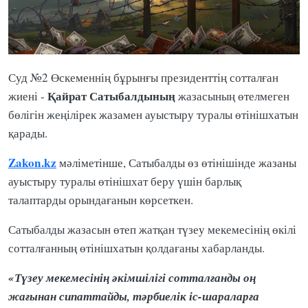
Суд №2 Өскеменнің бұрынғы президенттің сотталған
Қайрат Сатыбалдының
жиені -
жазасының өтелмеген
бөлігін жеңілірек жазамен ауыстыру туралы өтінішхатын
қарады.
Zakon.kz
мәліметінше, Сатыбалды өз өтінішінде жазаны
ауыстыру туралы өтінішхат беру үшін барлық
талаптарды орындағанын көрсеткен.
Сатыбалды жазасын өтеп жатқан түзеу мекемесінің өкілі
сотталғанның өтінішхатын қолдағаны хабарланды.
«Түзеу мекемесінің әкімшілігі сотталғанды оң
жағынан сипаттайды, тәрбиелік іс-шараларға