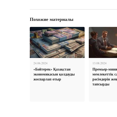
Похожие материалы
24.06.2024
13.08.2024
«Бәйтерек» Қазақстан
Премьер-мини
экономикасын қолдауды
мемлекеттік с
жоспарлап отыр
рәсімдерін жең
тапсырды