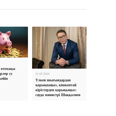
е өтемақы
рлер су
21.05.2024
кейін
Үлкен шығындардан
қорықпаңыз, кішкентай
кірістерден қорықыңыз:
сауда министрі Шаққалиев