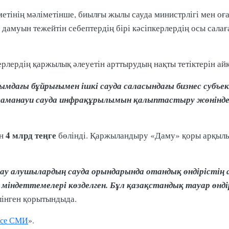
етінің мәліметінше, биылғы жылы сауда министрлігі мен оғ
амуын тежейтін себептердің бірі кәсіпкерлердің осы салаға
ерлердің қаржылық әлеуетін арттырудың нақты тетіктерін а
мдағы бұйрығымен ішкі сауда саласындағы бизнес субъе
 заманауи сауда инфрақұрылымын қалыптастыру жөнінде
4 млрд теңге
ан
бөлінді. Қаржыландыру «Даму» қоры арқылы
ау алушылардың сауда орындарында отандық өндірістің 
міндеттемелері көзделген. Бұл қазақстандық тауар өнді
елінген қорытындыда.
се СМИ
».