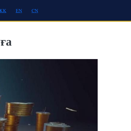
KK
EN
CN
уға