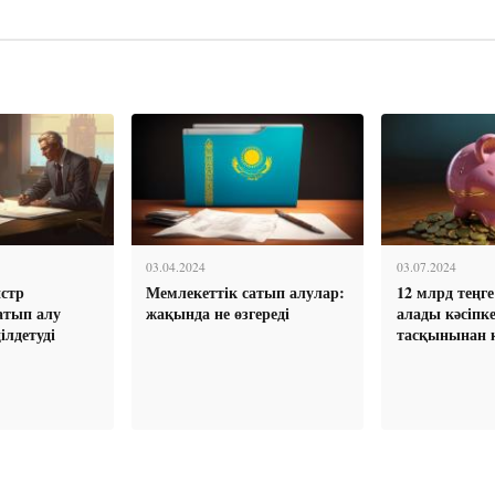
03.04.2024
03.07.2024
стр
Мемлекеттік сатып алулар:
12 млрд теңг
атып алу
жақында не өзгереді
алады кәсіпке
ілдетуді
тасқынынан 