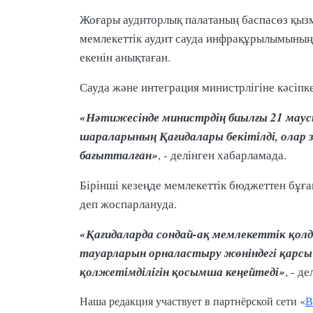
Жоғары аудиторлық палатаның баспасөз қызм
мемлекеттік аудит сауда инфрақұрылымының д
екенін анықтаған.
Сауда және интеграция министрлігіне кәсіпк
«Нәтижесінде министрдің биылғы 21 маусы
шараларының Қағидалары бекітілді, олар
бағытталған»
, - делінген хабарламада.
Бірінші кезеңде мемлекеттік бюджеттен бұғ
деп жоспарлануда.
«Қағидаларда сондай-ақ мемлекеттік қолд
тауарларын орналастыру жөніндегі қарсы 
қолжетімділігін қосымша кеңейтеді»
, - д
Наша редакция участвует в партнёрской сети «
В