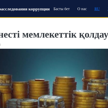
Main navigation
расследования коррупции
Басты бет
О нас
RU
знесті мемлекеттік қолда
5