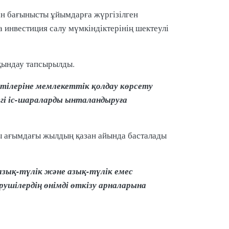
ан бағынысты ұйымдарға жүргізілген
 инвестиция салу мүмкіндіктерінің шектеулі
йқындау тапсырылды.
ктілеріне мемлекеттік қолдау көрсету
гі іс-шараларды ынталандыруға
 ағымдағы жылдың қазан айында басталады
азық-түлік және азық-түлік емес
рушілердің өнімді өткізу арналарына