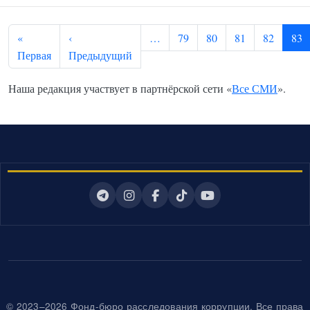
Нумерация страниц
«
‹
…
79
80
81
82
83
Первая страница
Предыдущая страница
Первая
Предыдущий
Наша редакция участвует в партнёрской сети «
Все СМИ
».
© 2023–2026 Фонд-бюро расследования коррупции. Все права