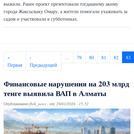
выжили. Ранее проект презентовали тогдашнему акиму
города Жаксылыку Омару, а жители помогали ухаживать за
садом и участвовали в субботниках.
Нумерация страниц
«
‹
…
79
80
81
82
83
Первая страница
Предыдущая страница
Первая
Предыдущий
Финансовые нарушения на 203 млрд
тенге выявила ВАП в Алматы
Опубликовано
fbrk_news
-
чт, 29/01/2026 - 15:52