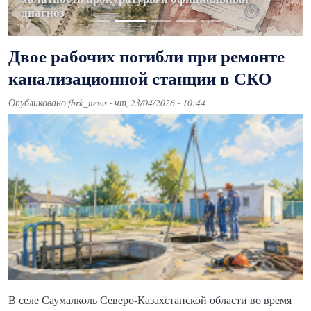
инфекций еще в начале 2026 года
диагноз
фигурантов
из Вьетнама
Узбекистана
Двое рабочих погибли при ремонте
канализационной станции в СКО
Опубликовано
fbrk_news
-
чт, 23/04/2026 - 10:44
В селе Саумалколь Северо-Казахстанской области во время