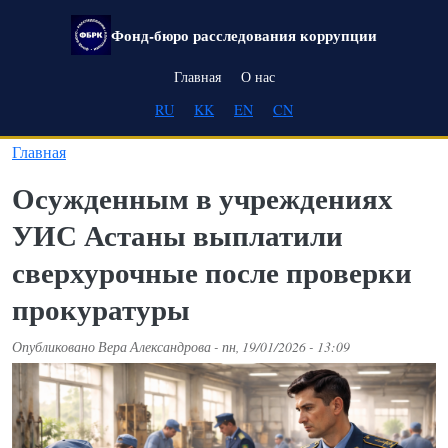
Перейти к основному содержанию
Фонд-бюро расследования коррупции
Main navigation
Главная
О нас
RU
KK
EN
CN
Главная
Осужденным в учреждениях
УИС Астаны выплатили
сверхурочные после проверки
прокуратуры
Опубликовано
Вера Александрова
-
пн, 19/01/2026 - 13:09