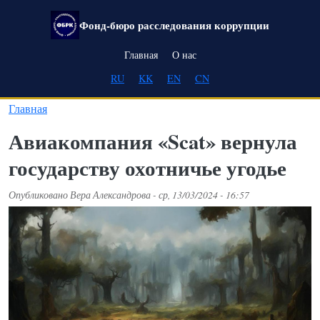
Перейти к основному содержанию
Фонд-бюро расследования коррупции
Main navigation
Главная
О нас
RU
KK
EN
CN
Главная
Авиакомпания «Scat» вернула
государству охотничье угодье
Опубликовано
Вера Александрова
-
ср, 13/03/2024 - 16:57