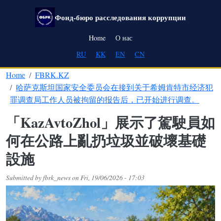
Skip to main content
Фонд-бюро расследования коррупции
Main navigation
Home
О нас
RU
KK
EN
CN
Home
FBRK.KZ
哈萨克斯坦国家安全委员会在接到关于希姆肯特市经济犯
罪调查局工作人员被拘留的报告后，已开始进行调查。
「KazAvtoZhol」展示了駕駛員如
何在公路上亂扔垃圾並破壞基礎
設施
Submitted by
fbrk_news
on
Fri, 19/06/2026 - 17:03