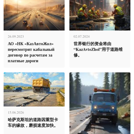
26.09.2023
02.07.2024
АО «НК «КазАвтоЖол»
世界银行的资金将由
пересмотрит кабальный
“KazAvtoZhol”用于道路维
договор по расчетам за
修。
платные дороги
15.06.2026
哈萨克斯坦的道路因重型卡
车的缘故，磨损速度加快。