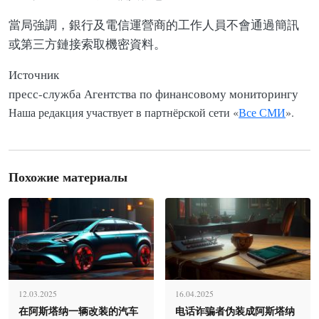
當局強調，銀行及電信運營商的工作人員不會通過簡訊
或第三方鏈接索取機密資料。
Источник
пресс-служба Агентства по финансовому мониторингу
Наша редакция участвует в партнёрской сети «
Все СМИ
».
Похожие материалы
12.03.2025
16.04.2025
在阿斯塔纳一辆改装的汽车
电话诈骗者伪装成阿斯塔纳