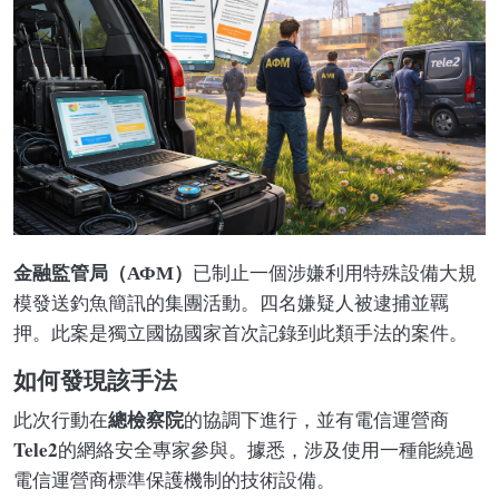
金融監管局（АФМ）
已制止一個涉嫌利用特殊設備大規
模發送釣魚簡訊的集團活動。四名嫌疑人被逮捕並羈
押。此案是獨立國協國家首次記錄到此類手法的案件。
如何發現該手法
總檢察院
此次行動在
的協調下進行，並有電信運營商
Tele2
的網絡安全專家參與。據悉，涉及使用一種能繞過
電信運營商標準保護機制的技術設備。