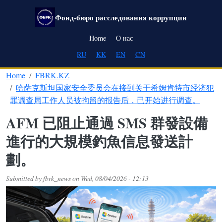
Skip to main content
Фонд-бюро расследования коррупции
Main navigation
Home
О нас
RU
KK
EN
CN
Home
FBRK.KZ
哈萨克斯坦国家安全委员会在接到关于希姆肯特市经济犯
罪调查局工作人员被拘留的报告后，已开始进行调查。
AFM 已阻止通過 SMS 群發設備
進行的大規模釣魚信息發送計
劃。
Submitted by
fbrk_news
on
Wed, 08/04/2026 - 12:13