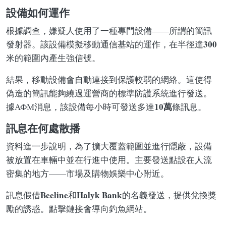
設備如何運作
根據調查，嫌疑人使用了一種專門設備——所謂的簡訊
300
發射器。該設備模擬移動通信基站的運作，在半徑達
米的範圍內產生強信號。
結果，移動設備會自動連接到保護較弱的網絡。這使得
偽造的簡訊能夠繞過運營商的標準防護系統進行發送。
10萬
據АФМ消息，該設備每小時可發送多達
條訊息。
訊息在何處散播
資料進一步說明，為了擴大覆蓋範圍並進行隱蔽，設備
被放置在車輛中並在行進中使用。主要發送點設在人流
密集的地方——市場及購物娛樂中心附近。
Beeline
Halyk Bank
訊息假借
和
的名義發送，提供兌換獎
勵的誘惑。點擊鏈接會導向釣魚網站。