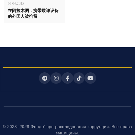
03.04.2025
在阿拉木图，携带欺诈设备
的外国人被拘留
© 2023–2026 Фонд-бюро расследования коррупции. Все права
защищены.