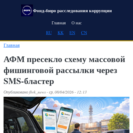
Перейти к основному содержанию
Фонд-бюро расследования коррупции
Main navigation
Главная
О нас
RU
KK
EN
CN
Главная
АФМ пресекло схему массовой
фишинговой рассылки через
SMS-бластер
Опубликовано
fbrk_news
-
ср, 08/04/2026 - 12:13