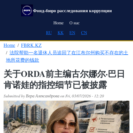
Skip to main content
Фонд-бюро расследования коррупции
Main navigation
Home
О нас
RU
KK
EN
CN
Home
FBRK.KZ
法院帮助一名退休人员追回了在江布尔州购买不存在的土
地所花费的钱款
关于ORDA前主编古尔娜尔·巴日
肯诺娃的指控细节已被披露
Submitted by
Вера Александрова
on
Fri, 03/07/2026 - 12:20