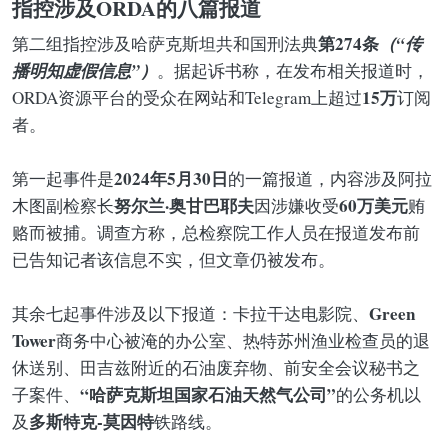
指控涉及ORDA的八篇报道
第274条
（“传
第二组指控涉及哈萨克斯坦共和国刑法典
播明知虚假信息”）
。据起诉书称，在发布相关报道时，
15万
ORDA资源平台的受众在网站和Telegram上超过
订阅
者。
2024年5月30日
第一起事件是
的一篇报道，内容涉及阿拉
努尔兰·奥甘巴耶夫
60万美元
木图副检察长
因涉嫌收受
贿
赂而被捕。调查方称，总检察院工作人员在报道发布前
已告知记者该信息不实，但文章仍被发布。
Green
其余七起事件涉及以下报道：卡拉干达电影院、
Tower
商务中心被淹的办公室、热特苏州渔业检查员的退
休送别、田吉兹附近的石油废弃物、前安全会议秘书之
“哈萨克斯坦国家石油天然气公司”
子案件、
的公务机以
多斯特克-莫因特
及
铁路线。