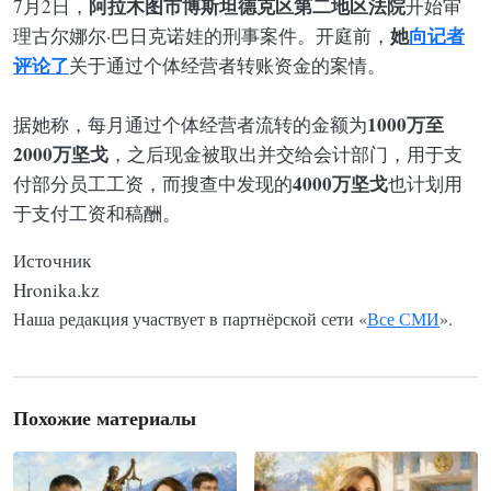
阿拉木图市博斯坦德克区第二地区法院
7月2日，
开始审
她
向记者
理古尔娜尔·巴日克诺娃的刑事案件。开庭前，
评论了
关于通过个体经营者转账资金的案情。
1000万至
据她称，每月通过个体经营者流转的金额为
2000万坚戈
，之后现金被取出并交给会计部门，用于支
4000万坚戈
付部分员工工资，而搜查中发现的
也计划用
于支付工资和稿酬。
Источник
Hronika.kz
Наша редакция участвует в партнёрской сети «
Все СМИ
».
Похожие материалы