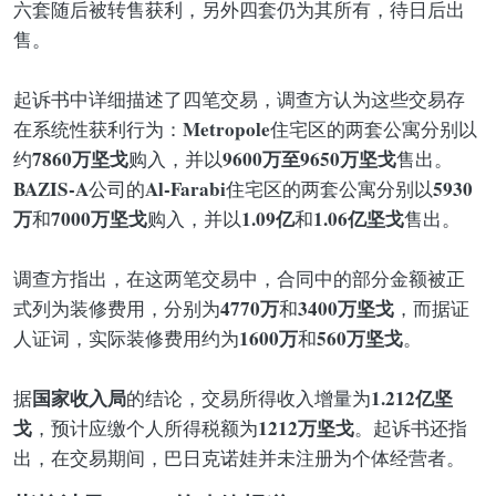
六套随后被转售获利，另外四套仍为其所有，待日后出
售。
起诉书中详细描述了四笔交易，调查方认为这些交易存
Metropole
在系统性获利行为：
住宅区的两套公寓分别以
7860万坚戈
9600万至9650万坚戈
约
购入，并以
售出。
BAZIS-A
Al-Farabi
5930
公司的
住宅区的两套公寓分别以
万
7000万坚戈
1.09亿
1.06亿坚戈
和
购入，并以
和
售出。
调查方指出，在这两笔交易中，合同中的部分金额被正
4770万
3400万坚戈
式列为装修费用，分别为
和
，而据证
1600万
560万坚戈
人证词，实际装修费用约为
和
。
国家收入局
1.212亿坚
据
的结论，交易所得收入增量为
戈
1212万坚戈
，预计应缴个人所得税额为
。起诉书还指
出，在交易期间，巴日克诺娃并未注册为个体经营者。