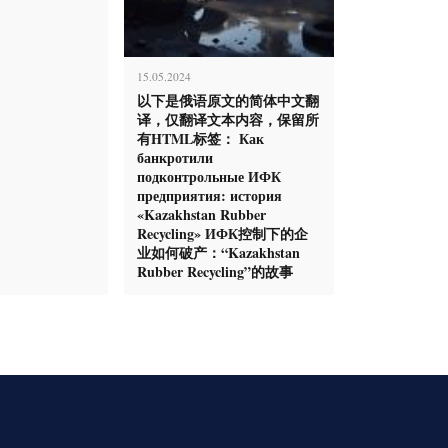
15.05.2024
以下是俄语原文的简体中文翻
译，仅翻译文本内容，保留所
有HTML标签： Как
банкротили
подконтрольные ИФК
предприятия: история
«Kazakhstan Rubber
Recycling» ИФК控制下的企
业如何破产：“Kazakhstan
Rubber Recycling”的故事