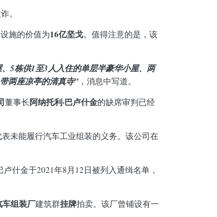
欺诈。
16亿坚戈
个设施的价值为
。值得注意的是，该
屋、5栋供1至3人入住的单层半豪华小屋、两
带两座凉亭的清真寺”
，消息中写道。
司
阿纳托利·巴卢什金
董事长
的缺席审判已经
代表未能履行汽车工业组装的义务。该公司在
卢什金于2021年8月12日被列入通缉名单，
汽车组装厂
挂牌
建筑群
拍卖。该厂曾铺设有一