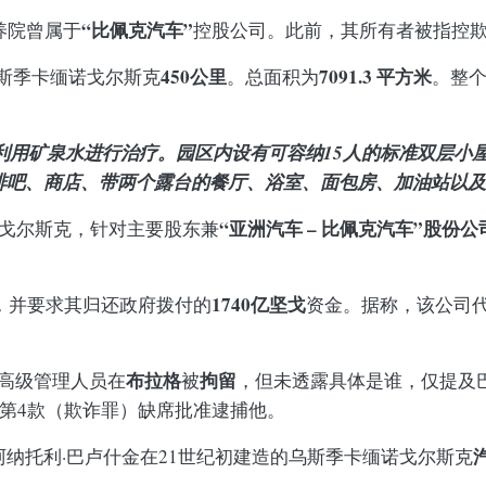
“比佩克汽车”
养院曾属于
控股公司。此前，其所有者被指控
450公里
7091.3
平方米
斯季卡缅诺戈尔斯克
。总面积为
。整
在利用矿泉水进行治疗。园区内设有可容纳15人的标准双层小
啡吧、商店、带两个露台的餐厅、浴室、面包房、加油站以及
“亚洲汽车 – 比佩克汽车”股份公
诺戈尔斯克，针对主要股东兼
1740亿坚戈
同，并要求其归还政府拨付的
资金。据称，该公司
布拉格
拘留
名高级管理人员在
被
，但未透露具体是谁，仅提及巴
条第4款（欺诈罪）缺席批准逮捕他。
纳托利·巴卢什金在21世纪初建造的乌斯季卡缅诺戈尔斯克