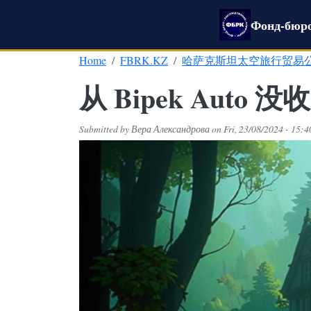
Skip to main content
Фонд-бюро
Home
FBRK.KZ
哈萨克斯坦太空旅行贸易
从 Bipek Auto
Submitted by
Вера Александрова
on
Fri, 23/08/2024 - 15:4