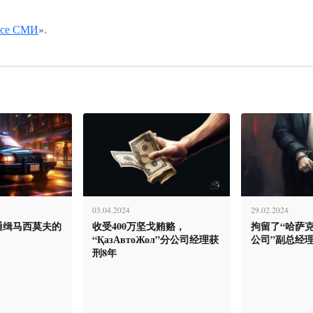
се СМИ
».
03.04.2024
29.02.2024
通缉马西莫夫的
收受400万坚戈贿赂，
拘留了“哈萨
“ҚазАвтоЖол”分公司经理获
公司”副总经
刑8年