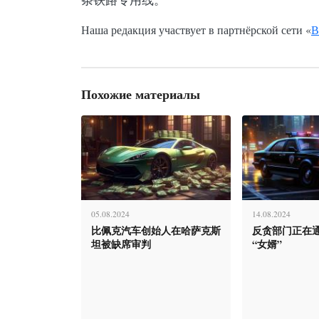
Наша редакция участвует в партнёрской сети «
В
Похожие материалы
05.08.2024
14.08.2024
比佩克汽车创始人在哈萨克斯
反贪部门正在
坦被缺席审判
“女婿”