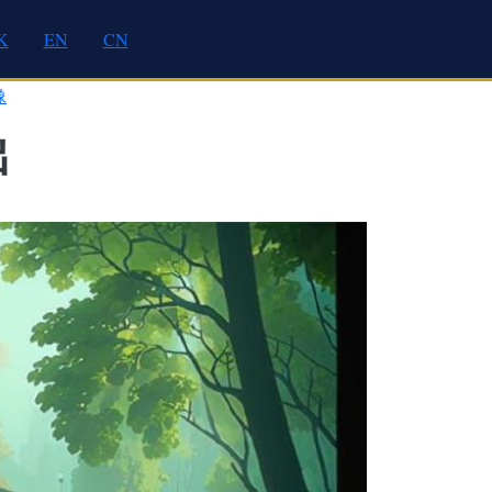
K
EN
CN
像
出