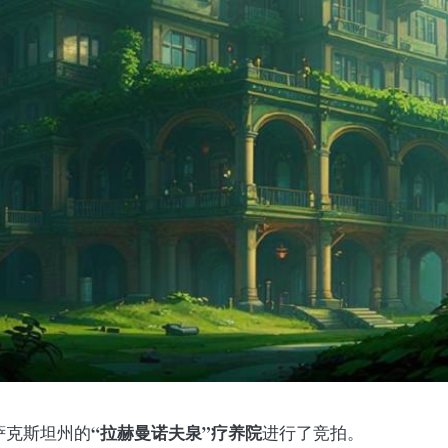
“拉赫曼诺夫泉”疗养院
萨克斯坦州的
进行了竞拍。