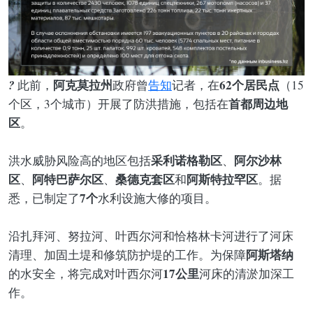
?
阿克莫拉州
62个居民点
此前，
政府曾
告知
记者，在
（15
首都周边地
个区，3个城市）开展了防洪措施，包括在
区
。
采利诺格勒区
阿尔沙林
洪水威胁风险高的地区包括
、
区
阿特巴萨尔区
桑德克套区
阿斯特拉罕区
、
、
和
。据
7个
悉，已制定了
水利设施大修的项目。
沿扎拜河、努拉河、叶西尔河和恰格林卡河进行了河床
阿斯塔纳
清理、加固土堤和修筑防护堤的工作。为保障
17公里
的水安全，将完成对叶西尔河
河床的清淤加深工
作。