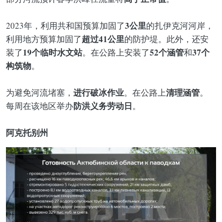
3公里
2023年，利用共和国预算加固了
的扎伊克河河岸，
超过41公里
利用地方预算加固了
的防护堤。此外，还安
19个临时水文站
52个涵管
37个
装了
。在公路上安装了
和
构筑物
。
进行破冰作业
清理涵管
为避免河流堵塞，
。在公路上
。
防洪义务劳动日
每周在该地区举办
。
阿克托别州