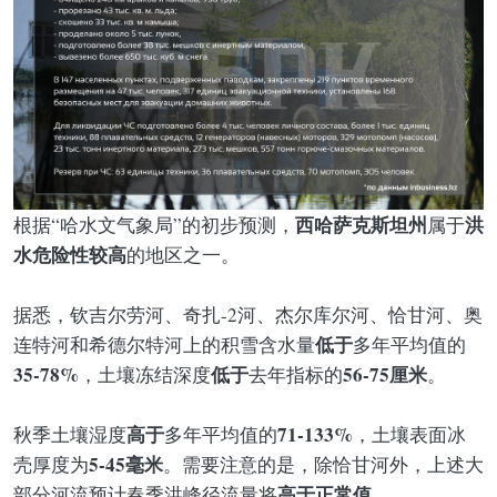
西哈萨克斯坦州
洪
根据“哈水文气象局”的初步预测，
属于
水危险性较高
的地区之一。
据悉，钦吉尔劳河、奇扎-2河、杰尔库尔河、恰甘河、奥
低于
连特河和希德尔特河上的积雪含水量
多年平均值的
35-78%
低于
56-75厘米
，土壤冻结深度
去年指标的
。
高于
71-133%
秋季土壤湿度
多年平均值的
，土壤表面冰
5-45毫米
壳厚度为
。需要注意的是，除恰甘河外，上述大
高于正常值
部分河流预计春季洪峰径流量将
。