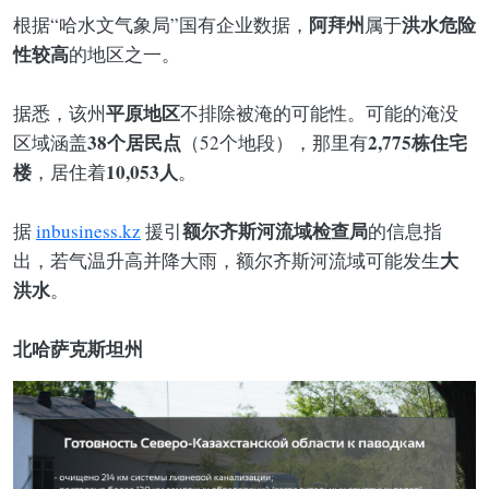
阿拜州
洪水危险
根据“哈水文气象局”国有企业数据，
属于
性较高
的地区之一。
平原地区
据悉，该州
不排除被淹的可能性。可能的淹没
38个居民点
2,775栋住宅
区域涵盖
（52个地段），那里有
楼
10,053人
，居住着
。
额尔齐斯河流域检查局
据
inbusiness.kz
援引
的信息指
大
出，若气温升高并降大雨，额尔齐斯河流域可能发生
洪水
。
北哈萨克斯坦州