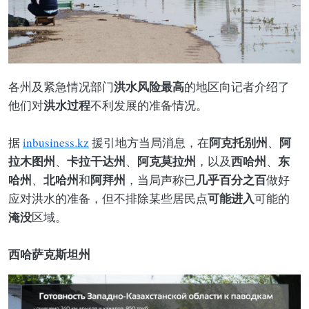
洪水风险最高
各州及紧急情况部门
的地区向记者介绍了
洪水过程
他们对
不利发展的准备情况。
阿克托别州
阿
据
inbusiness.kz
援引地方当局消息，在
、
拉木图州
卡拉干达州
阿克莫拉州
西哈州
东
、
、
，以及
、
哈州
北哈州
阿拜州
几乎百分之百
、
和
，当局声称已
做好
可能进入
应对洪水的准备，但不排除某些居民点
可能的
淹没
区域。
西哈萨克斯坦州