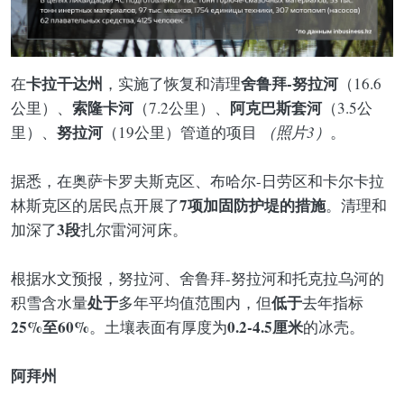
卡拉干达州
舍鲁拜-努拉河
在
，实施了恢复和清理
（16.6
索隆卡河
阿克巴斯套河
公里）、
（7.2公里）、
（3.5公
努拉河
里）、
（19公里）管道的项目
（照片3）
。
据悉，在奥萨卡罗夫斯克区、布哈尔-日劳区和卡尔卡拉
7项
加固防护堤
的措施
林斯克区的居民点开展了
。清理和
3段
加深了
扎尔雷河河床。
根据水文预报，努拉河、舍鲁拜-努拉河和托克拉乌河的
处于
低于
积雪含水量
多年平均值范围内，但
去年指标
25%至60%
0.2-4.5厘米
。土壤表面有厚度为
的冰壳。
阿拜州