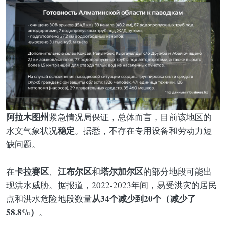
阿拉木图州
紧急情况局保证，总体而言，目前该地区的
稳定
水文气象状况
。据悉，不存在专用设备和劳动力短
缺问题。
卡拉赛区
江布尔区
塔尔加尔区
在
、
和
的部分地段可能出
现洪水威胁。据报道，2022-2023年间，易受洪灾的居民
从34个减少到20个（减少了
点和洪水危险地段数量
58.8%）
。