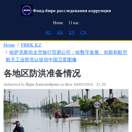
Skip to main content
Фонд-бюро расследования коррупции
Main navigation
Home
О нас
RU
KK
EN
CN
Home
FBRK.KZ
哈萨克斯坦太空旅行贸易公司：哈数字发展、创新和航空
航天工业部否认提供中国卫星图像
各地区防洪准备情况
Submitted by
Вера Александрова
on
Mon, 04/03/2024 - 21:20