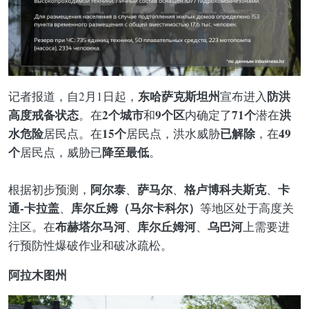
东哈萨克斯坦州
防洪
记者报道，自2月1日起，
宣布进入
高度戒备状态
2个城市
9个区
71个
洪
。在
和
内确定了
潜在
水危险
15个
已解除
49
居民点。在
居民点，洪水威胁
，在
个
降至最低
居民点，威胁已
。
阿尔泰
萨马尔
格卢博科夫斯克
卡
根据初步预测，
、
、
、
通-卡拉盖
库尔丘姆（马尔卡科尔）
、
等地区处于高度关
布赫塔尔马河
库尔丘姆河
乌巴河
注区。在
、
、
上需要进
行预防性爆破作业和破冰疏松。
阿拉木图州