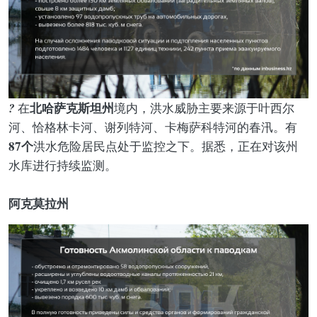
?
北哈萨克斯坦州
在
境内，洪水威胁主要来源于叶西尔
河、恰格林卡河、谢列特河、卡梅萨科特河的春汛。有
87个
洪水危险居民点处于监控之下。据悉，正在对该州
水库进行持续监测。
阿克莫拉州