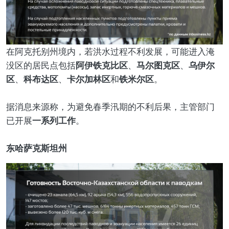
在阿克托别州境内，若洪水过程不利发展，可能进入淹
阿伊铁克比区
马尔图克区
乌伊尔
没区的居民点包括
、
、
区
科布达区
卡尔加林区
铁米尔区
、
、
和
。
据消息来源称，为避免春季汛期的不利后果，主管部门
一系列工作
已开展
。
东哈萨克斯坦州