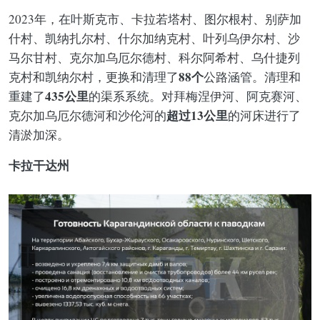
2023年，在叶斯克市、卡拉若塔村、图尔根村、别萨加
什村、凯纳扎尔村、什尔加纳克村、叶列乌伊尔村、沙
马尔甘村、克尔加乌厄尔德村、科尔阿希村、乌什捷列
88个
克村和凯纳尔村，更换和清理了
公路涵管。清理和
435公里
重建了
的渠系系统。对拜梅涅伊河、阿克赛河、
超过13公里
克尔加乌厄尔德河和沙伦河的
的河床进行了
清淤加深。
卡拉干达州