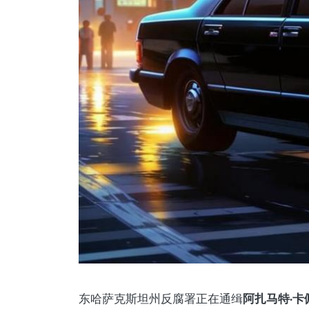
阿扎马特·卡
东哈萨克斯坦州反腐署正在通缉