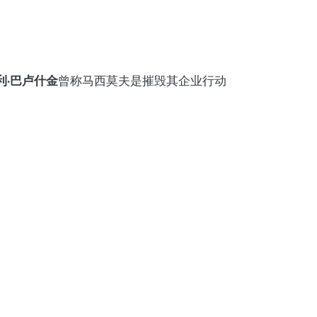
利·巴卢什金
曾称马西莫夫是摧毁其企业行动