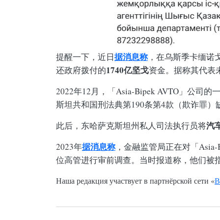
据消息称
提醒一下，近日
，在乌斯季卡缅诺戈
1740亿坚戈
还政府拨付的
资金。据称其代表
2022年12月，「Asia-Bipek AVTO」公司
斯坦共和国刑法典第190条第4款（欺诈罪）
汽
此后，东哈萨克斯坦州私人司法执行员将
据消息称
2023年
，金融监管局正在对「Asia-
位高管进行审前调查。当时报道称，他们被
Наша редакция участвует в партнёрской сети «
В