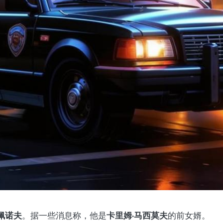
佩诺夫
卡里姆·马西莫夫
。据一些消息称，他是
的前女婿。