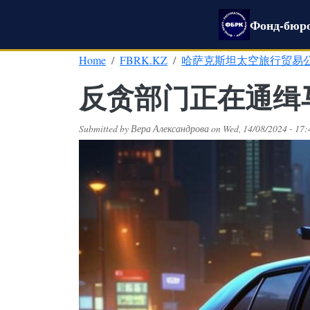
Skip to main content
Фонд-бюро
Home
FBRK.KZ
哈萨克斯坦太空旅行贸易
反贪部门正在通缉
Submitted by
Вера Александрова
on
Wed, 14/08/2024 - 17: