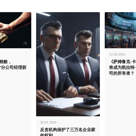
12.08.2024
戈贿赂，
《萨姆鲁克-
ол”分公司经理获
将成为凯拉特
司的所有者？
20.03.2024
反贪机构保护了三万名企业家
的权利