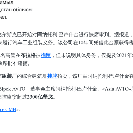
尔斯克已开始对阿纳托利·巴卢什金进行缺席审判。据报道，
未履行汽车工业组装义务。该公司在10年间凭借此金额获得
布拉格
拘留
的一名高管在
被
，但未说明具体身份，仅提及2021
缺席批准逮捕。
车组装厂
挂牌
的综合建筑群
拍卖，该厂由阿纳托利·巴卢什金
Bipek AVTO」董事会主席阿纳托利·巴卢什金、«Asia A
2300亿坚戈
指控盗窃超过
。
се СМИ
».