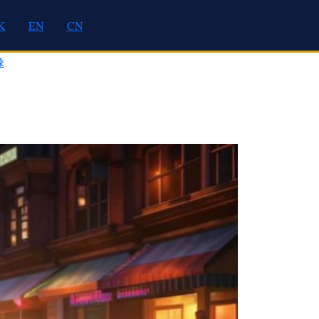
K
EN
CN
像