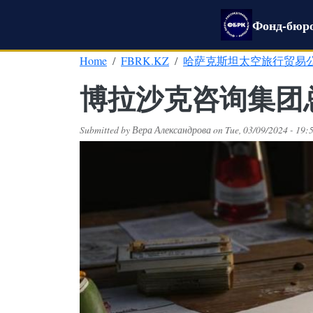
Skip to main content
Фонд-бюро
Home
FBRK.KZ
哈萨克斯坦太空旅行贸易
博拉沙克咨询集团
Submitted by
Вера Александрова
on
Tue, 03/09/2024 - 19: