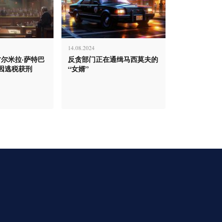
14.08.2024
古尔米拉·萨特巴
反贪部门正在通缉马西莫夫的
因逃税获刑
“女婿”