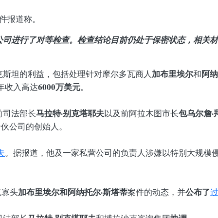
件报道称。
公司进行了对等检查。检查结论目前仍处于保密状态，相关材
加布里埃尔
阿纳
克斯坦的利益，包括处理针对摩尔多瓦商人
和
6000万美元
年收入高达
。
马拉特·别克塔耶夫
包乌尔詹·
前司法部长
以及前阿拉木图市长
任合伙公司的创始人。
夫
。据报道，他及一家私营公司的负责人涉嫌以特别大规模
加布里埃尔和
阿纳托尔·斯塔蒂
公布了
瓦寡头
案件的动态，并