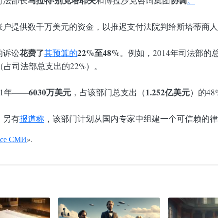
马拉特·别克塔耶夫
协调
司法部长
和博拉沙克咨询集团
。
账户提供数千万美元的资金，以推迟支付法院判给斯塔蒂商人
花费了
22%至48%
的诉讼
其预算的
。例如，2014年司法部的
（占司法部总支出的22%）。
6030万美元
1.252亿美元
1年——
，占该部门总支出（
）的48
。另有
报道称
，该部门计划从国内专家中组建一个可信赖的律
се СМИ
».