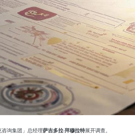
萨吉多拉·拜穆拉特
克咨询集团」总经理
展开调查。