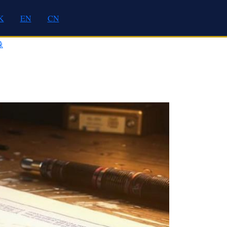
K
EN
CN
像