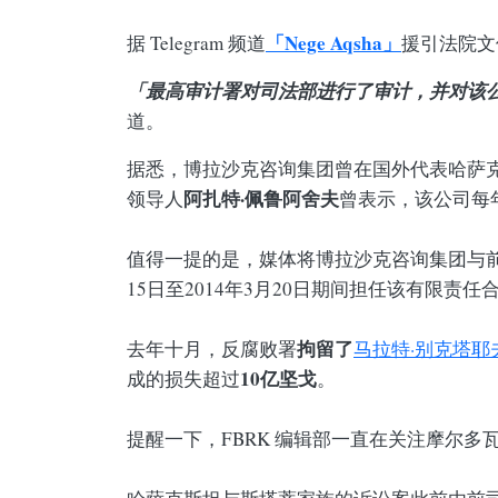
「Nege Aqsha」
据 Telegram 频道
援引法院文
「最高审计署对司法部进行了审计，并对该
道。
据悉，博拉沙克咨询集团曾在国外代表哈萨
阿扎特·佩鲁阿舍夫
领导人
曾表示，该公司每
值得一提的是，媒体将博拉沙克咨询集团与
15日至2014年3月20日期间担任该有限责
拘留了
去年十月，反腐败署
马拉特·别克塔耶
10亿坚戈
成的损失超过
。
提醒一下，FBRK 编辑部一直在关注摩尔多