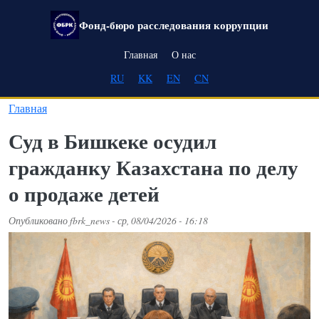
Перейти к основному содержанию
Фонд-бюро расследования коррупции
Main navigation
Главная
О нас
RU
KK
EN
CN
Главная
Суд в Бишкеке осудил
гражданку Казахстана по делу
о продаже детей
Опубликовано
fbrk_news
-
ср, 08/04/2026 - 16:18