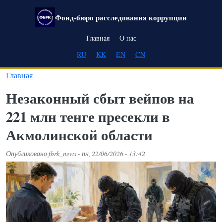
Перейти к основному содержанию
Фонд-бюро расследования коррупции
Main navigation
Главная
О нас
RU
KK
EN
CN
Главная
Незаконный сбыт вейпов на
221 млн тенге пресекли в
Акмолинской области
Опубликовано
fbrk_news
-
пн, 22/06/2026 - 13:42