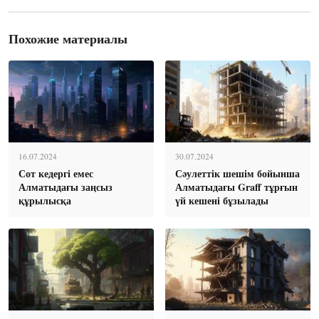
Похожие материалы
16.07.2024
30.07.2024
Сот кедергі емес
Сəулеттік шешім бойынша
Алматыдағы заңсыз
Алматыдағы Graff тұрғын
құрылысқа
үй кешені бұзылады