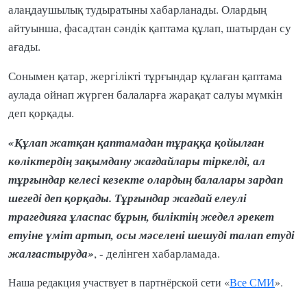
алаңдаушылық тудыратыны хабарланады. Олардың
айтуынша, фасадтан сәндік қаптама құлап, шатырдан су
ағады.
Сонымен қатар, жергілікті тұрғындар құлаған қаптама
аулада ойнап жүрген балаларға жарақат салуы мүмкін
деп қорқады.
«Құлап жатқан қаптамадан тұраққа қойылған
көліктердің зақымдану жағдайлары тіркелді, ал
тұрғындар келесі кезекте олардың балалары зардап
шегеді деп қорқады. Тұрғындар жағдай елеулі
трагедияға ұласпас бұрын, биліктің жедел әрекет
етуіне үміт артып, осы мәселені шешуді талап етуді
жалғастыруда»
, - делінген хабарламада.
Наша редакция участвует в партнёрской сети «
Все СМИ
».