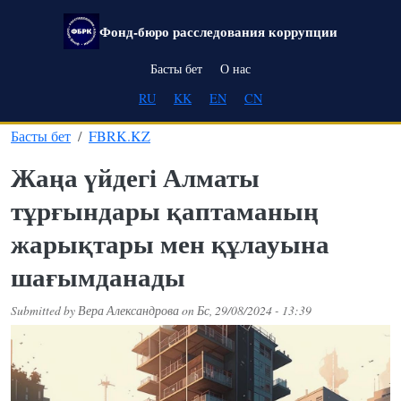
Skip to main content
Фонд-бюро расследования коррупции
Main navigation
Басты бет
О нас
RU
KK
EN
CN
Басты бет
FBRK.KZ
Жаңа үйдегі Алматы
тұрғындары қаптаманың
жарықтары мен құлауына
шағымданады
Submitted by
Вера Александрова
on
Бс, 29/08/2024 - 13:39