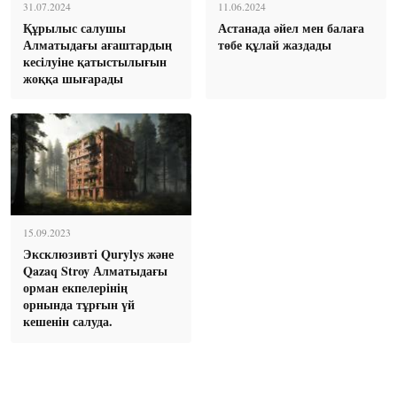
31.07.2024
11.06.2024
Құрылыс салушы
Астанада әйел мен балаға
Алматыдағы ағаштардың
төбе құлай жаздады
кесілуіне қатыстылығын
жоққа шығарады
15.09.2023
Эксклюзивті Qurylys және
Qazaq Stroy Алматыдағы
орман екпелерінің
орнында тұрғын үй
кешенін салуда.