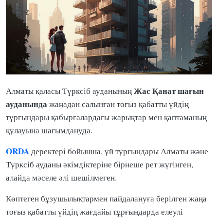
Жас Қанат
шағын
Алматы қаласы Түрксіб ауданының
ауданында
жаңадан салынған тоғыз қабатты үйдің
тұрғындары қабырғалардағы жарықтар мен қаптаманың
құлауына шағымдануда.
ORDA
деректері бойынша, үй тұрғындары Алматы және
Түрксіб ауданы әкімдіктеріне бірнеше рет жүгінген,
алайда мәселе әлі шешілмеген.
Көптеген бұзушылықтармен пайдалануға берілген жаңа
тоғыз қабатты үйдің жағдайы тұрғындарда елеулі