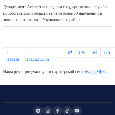
Департамент Агентства по делам государственной службы
по Костанайской области выявил более 50 нарушений в
деятельности акимата Узункольского района.
Нумерация страниц
«
‹
…
107
108
109
110
Первая страница
Предыдущая страница
Первая
Предыдущий
Наша редакция участвует в партнёрской сети «
Все СМИ
».