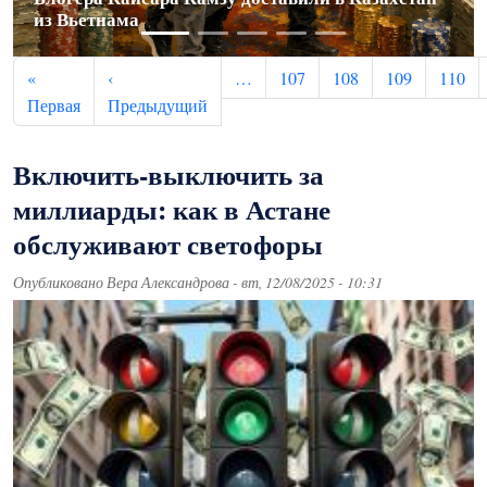
из Вьетнама
Узбекистана
выше комфортной нормы
угрозах со стороны инвесторов
публичных заявлений Батыра Сейкенова
Нумерация страниц
«
‹
…
107
108
109
110
Первая страница
Предыдущая страница
Первая
Предыдущий
Включить-выключить за
миллиарды: как в Астане
обслуживают светофоры
Опубликовано
Вера Александрова
-
вт, 12/08/2025 - 10:31