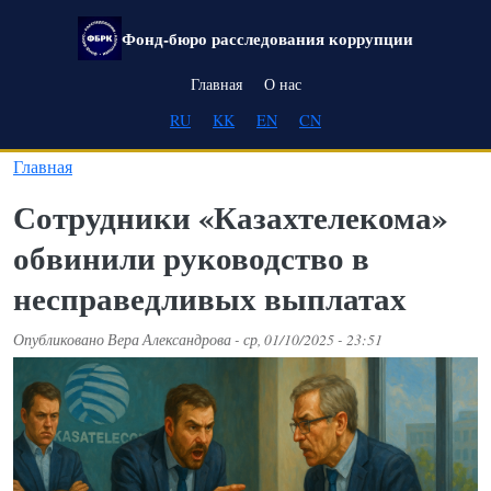
Перейти к основному содержанию
Фонд-бюро расследования коррупции
Main navigation
Главная
О нас
RU
KK
EN
CN
Главная
Сотрудники «Казахтелекома»
обвинили руководство в
несправедливых выплатах
Опубликовано
Вера Александрова
-
ср, 01/10/2025 - 23:51