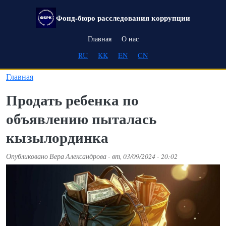
Перейти к основному содержанию
Фонд-бюро расследования коррупции
Main navigation
Главная
О нас
RU
KK
EN
CN
Главная
Продать ребенка по
объявлению пыталась
кызылординка
Опубликовано
Вера Александрова
-
вт, 03/09/2024 - 20:02