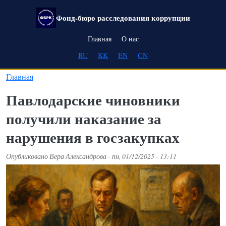
Перейти к основному содержанию
Фонд-бюро расследования коррупции
Main navigation
Главная
О нас
RU
KK
EN
CN
Главная
Павлодарские чиновники
получили наказание за
нарушения в госзакупках
Опубликовано
Вера Александрова
-
пн, 01/12/2025 - 13:11